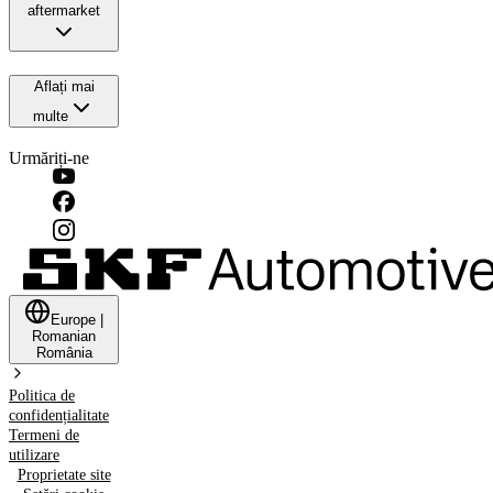
aftermarket
Aflați mai
multe
Urmăriți-ne
Europe
|
Romanian
România
Politica de
confidențialitate
Termeni de
utilizare
Proprietate site