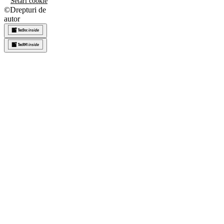
Setări cookie
©
Drepturi de
autor