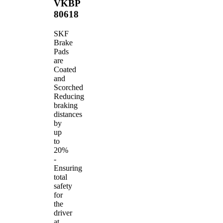
VKBP
80618
SKF
Brake
Pads
are
Coated
and
Scorched
Reducing
braking
distances
by
up
to
20%
-
Ensuring
total
safety
for
the
driver
at