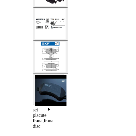
set
placute
frana,frana
disc