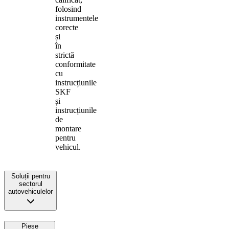
folosind
instrumentele
corecte
și
în
strictă
conformitate
cu
instrucțiunile
SKF
și
instrucțiunile
de
montare
pentru
vehicul.
Soluții pentru
sectorul
autovehiculelor
Piese