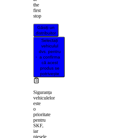
the
first
stop
Găsiți un
distribuitor
Selectați
vehiculul
dvs. pentru
a confirma
că acest
produs se
potrivește
Siguranța
vehiculelor
este
o
prioritate
pentru
SKF,
iar
piesele