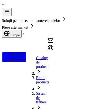
Soluții pentru sectorul autovehiculelor
Piese aftermarket
Europe
Filtrare și
Catalog
căutare
de
produse
Brake
products
Sistem
de
frânare