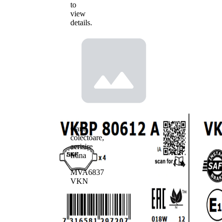
to
view
details.
Cana
colectoare,
aerisire
frana
MVA6837
VKN