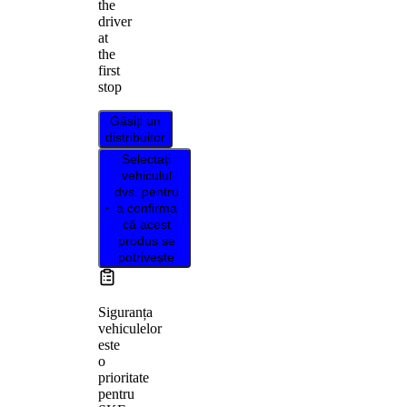
the
driver
at
the
first
stop
Găsiți un
distribuitor
Selectați
vehiculul
dvs. pentru
a confirma
că acest
produs se
potrivește
Siguranța
vehiculelor
este
o
prioritate
pentru