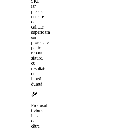
SKF,
iar
piesele
noastre
de
calitate
superioară
sunt
proiectate
pentru
reparații
sigure,
cu
rezultate
de
lungă
durată.
Produsul
trebuie
instalat
de
către