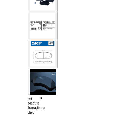
set
placute
frana,frana
disc