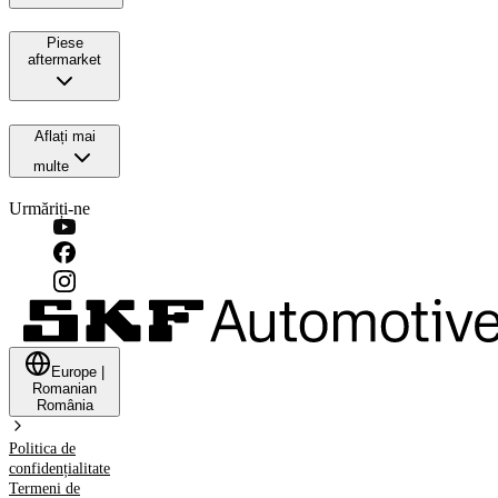
Piese
aftermarket
Aflați mai
multe
Urmăriți-ne
Europe
|
Romanian
România
Politica de
confidențialitate
Termeni de