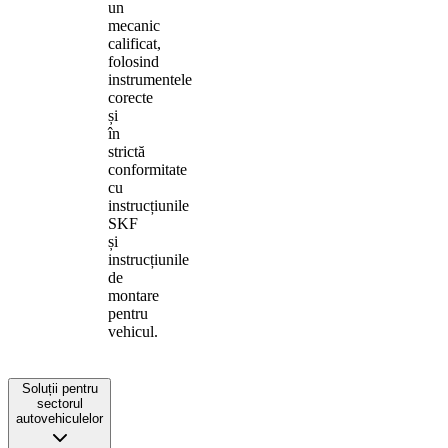
un
mecanic
calificat,
folosind
instrumentele
corecte
și
în
strictă
conformitate
cu
instrucțiunile
SKF
și
instrucțiunile
de
montare
pentru
vehicul.
Soluții pentru
sectorul
autovehiculelor