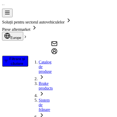
Soluții pentru sectorul autovehiculelor
Piese aftermarket
Europe
Filtrare și
Catalog
căutare
de
produse
Brake
products
Sistem
de
frânare