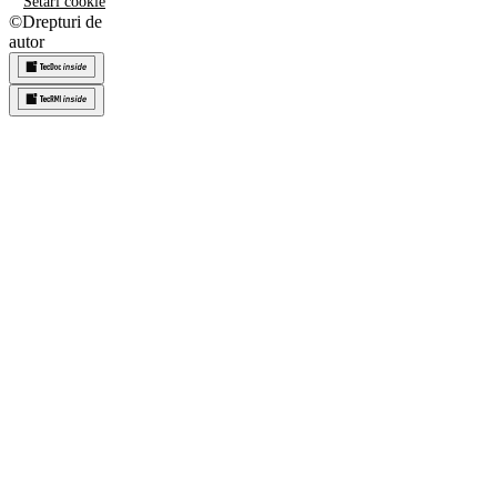
Setări cookie
©
Drepturi de
autor