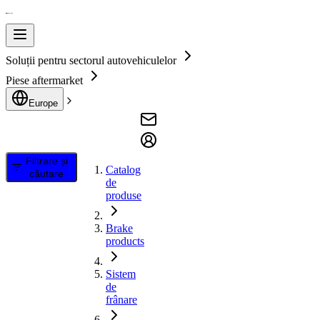
Soluții pentru sectorul autovehiculelor
Piese aftermarket
Europe
Filtrare și
Catalog
căutare
de
produse
Brake
products
Sistem
de
frânare