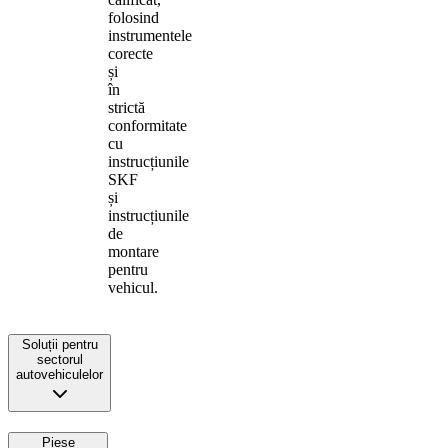
folosind
instrumentele
corecte
și
în
strictă
conformitate
cu
instrucțiunile
SKF
și
instrucțiunile
de
montare
pentru
vehicul.
Soluții pentru
sectorul
autovehiculelor
Piese