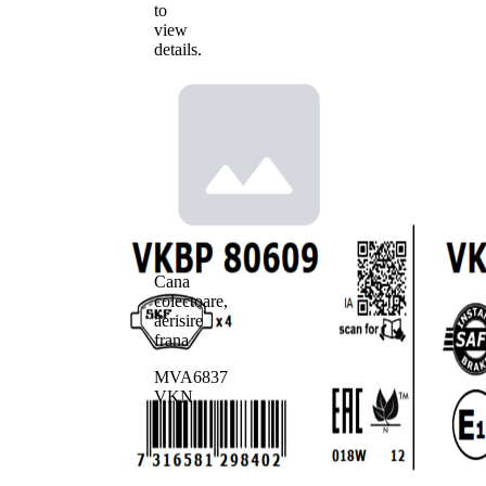
to
view
details.
Cana
colectoare,
aerisire
frana
MVA6837
VKN