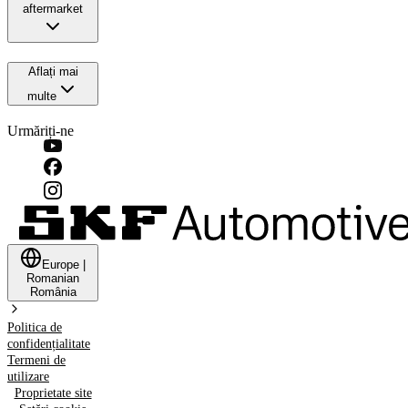
aftermarket
Aflați mai
multe
Urmăriți-ne
Europe
|
Romanian
România
Politica de
confidențialitate
Termeni de
utilizare
Proprietate site