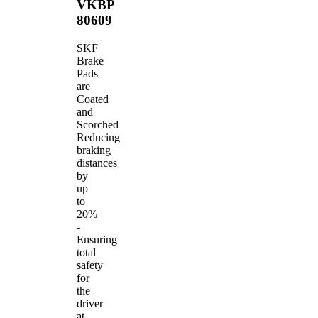
VKBP
80609
SKF
Brake
Pads
are
Coated
and
Scorched
Reducing
braking
distances
by
up
to
20%
-
Ensuring
total
safety
for
the
driver
at