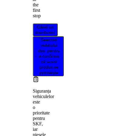
the
first
stop
Găsiți un
distribuitor
Selectați
vehiculul
dvs. pentru
a confirma
că acest
produs se
potrivește
Siguranța
vehiculelor
este
o
prioritate
pentru
SKF,
iar
piesele