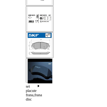
set
placute
frana,frana
disc