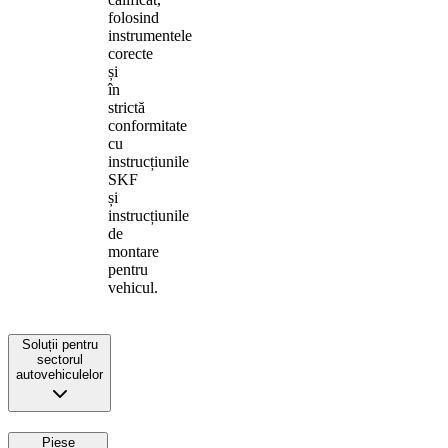
folosind
instrumentele
corecte
și
în
strictă
conformitate
cu
instrucțiunile
SKF
și
instrucțiunile
de
montare
pentru
vehicul.
Soluții pentru
sectorul
autovehiculelor
Piese