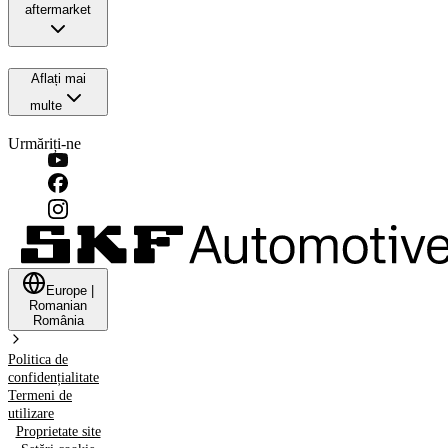
aftermarket
Aflați mai
multe
Urmăriți-ne
Europe
|
Romanian
România
Politica de
confidențialitate
Termeni de
utilizare
Proprietate site