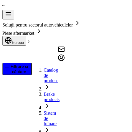
Soluții pentru sectorul autovehiculelor
Piese aftermarket
Europe
Filtrare și
Catalog
căutare
de
produse
Brake
products
Sistem
de
frânare