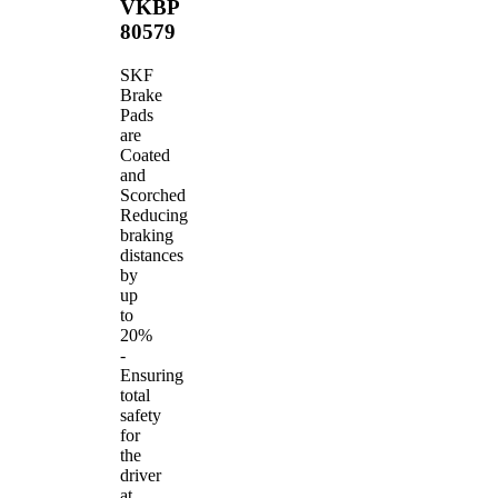
VKBP
80579
SKF
Brake
Pads
are
Coated
and
Scorched
Reducing
braking
distances
by
up
to
20%
-
Ensuring
total
safety
for
the
driver
at