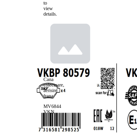
to
view
details.
Cana
colectoare,
aerisire
frana
MV6844
VKN