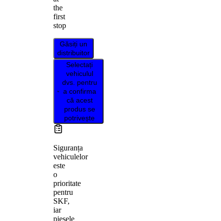
the
first
stop
Găsiți un
distribuitor
Selectați
vehiculul
dvs. pentru
a confirma
că acest
produs se
potrivește
Siguranța
vehiculelor
este
o
prioritate
pentru
SKF,
iar
piesele