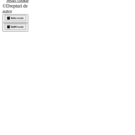
Setări cookie
©
Drepturi de
autor