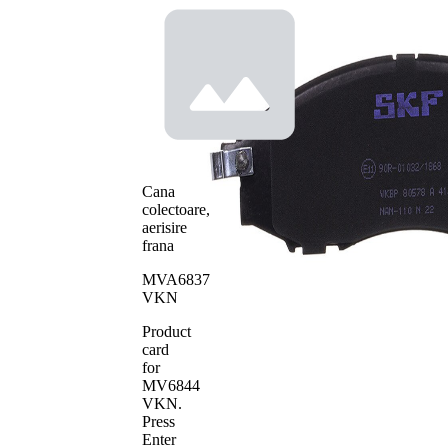
Înaltime
57 mm
cu
Contact
avertizare
indicator
acustica
uzura
uzura
cu
Placuta de
muchie
frana
tesita
Sistem de
Akebono
frânare
Cana
Numar
23970
colectoare,
WVA
aerisire
Numar
frana
23971
WVA
MVA6837
Numar
23972
VKN
WVA
Numar de
4
Product
placute
card
for
MV6844
VKN
.
Press
Enter