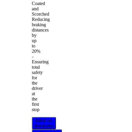
Coated
and
Scorched
Reducing
braking
distances
by
up
to
20%
-
Ensuring
total
safety
for
the
driver
at
the
first
stop
Găsiți un
distribuitor