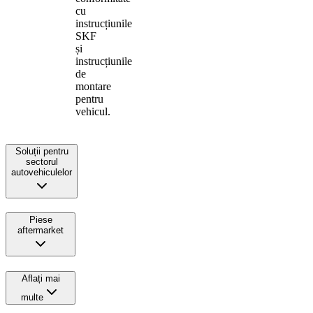
cu
instrucțiunile
SKF
și
instrucțiunile
de
montare
pentru
vehicul.
Soluții pentru
sectorul
autovehiculelor
Piese
aftermarket
Aflați mai
multe