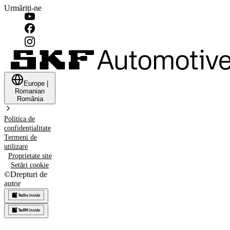
Urmăriți-ne
Europe
|
Romanian
România
Politica de
confidențialitate
Termeni de
utilizare
Proprietate site
Setări cookie
©
Drepturi de
autor