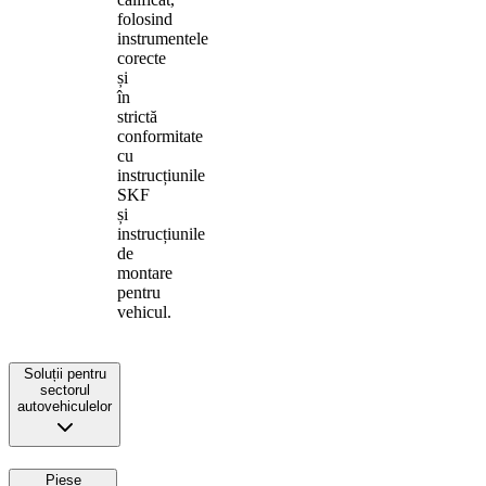
folosind
instrumentele
corecte
și
în
strictă
conformitate
cu
instrucțiunile
SKF
și
instrucțiunile
de
montare
pentru
vehicul.
Soluții pentru
sectorul
autovehiculelor
Piese