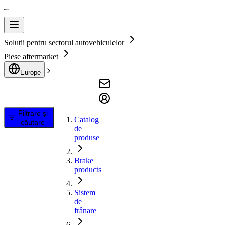
Soluții pentru sectorul autovehiculelor
Piese aftermarket
Europe
Filtrare și
Catalog
căutare
de
produse
Brake
products
Sistem
de
frânare