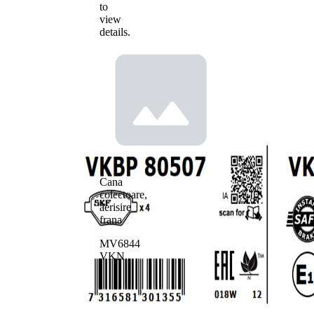
to
view
details.
Cana
colectoare,
aerisire
frana
MV6844
VKN