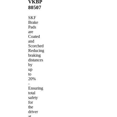
VKBP
80507
SKF
Brake
Pads
are
Coated
and
Scorched
Reducing
braking
distances
by
up
to
20%
-
Ensuring
total
safety
for
the
driver
at