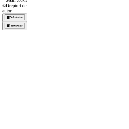
Setări cookie
©
Drepturi de
autor