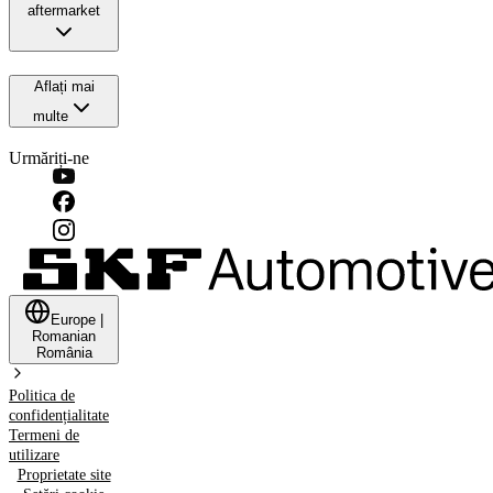
aftermarket
Aflați mai
multe
Urmăriți-ne
Europe
|
Romanian
România
Politica de
confidențialitate
Termeni de
utilizare
Proprietate site