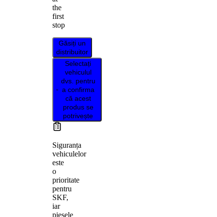
the
first
stop
Găsiți un
distribuitor
Selectați
vehiculul
dvs. pentru
a confirma
că acest
produs se
potrivește
Siguranța
vehiculelor
este
o
prioritate
pentru
SKF,
iar
piesele