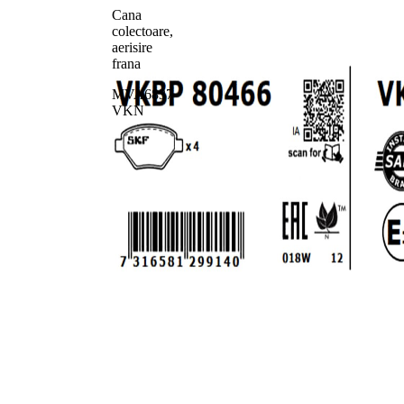
Cana
colectoare,
aerisire
frana
MVA6837
VKN