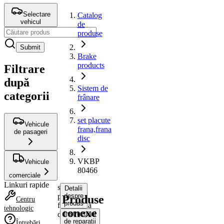
Selectare
Catalog
vehicul
de
produse
Submit
Brake
products
Filtrare
după
Sistem de
categorii
frânare
set placute
Vehicule
frana,frana
de pasageri
disc
VKBP
Vehicule
80466
comerciale
Linkuri rapide
set
Detalii
placute
despre
Produse
Centru
produs
frana,frana
tehnologic
conexe
disc
Instrucțiuni
de reparații
Întrebări