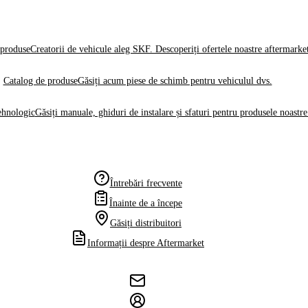
produse
Creatorii de vehicule aleg SKF. Descoperiți ofertele noastre aftermarke
Catalog de produse
Găsiți acum piese de schimb pentru vehiculul dvs.
ehnologic
Găsiți manuale, ghiduri de instalare și sfaturi pentru produsele noastre
Întrebări frecvente
Înainte de a începe
Găsiți distribuitori
Informații despre Aftermarket