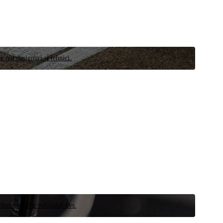
e noi designuri și tehnici.
schimb pentru vehiculul dvs.