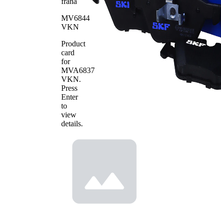
frana
Numar
23794
WVA
MV6844
Numar
VKN
23968
WVA
Product
Numar de
4
card
placute
for
MVA6837
VKN
.
Press
Enter
to
view
details.