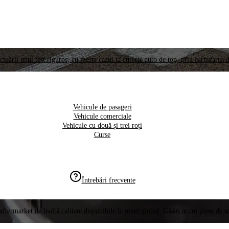
ctuării unui test riguros, cu meste cazul la cursele auto de top, prin furnizarea d
Vehicule de pasageri
Vehicule comerciale
Vehicule cu două și trei roți
Curse
Întrebări frecvente
aftermarket de înaltă calitate disponibile la nivel global. Găsiți acum piese de 