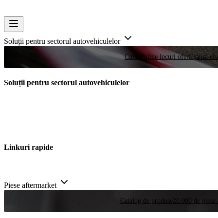
Soluții pentru sectorul autovehiculelor
Curse
Puține locuri oferă șansa efe
Soluții pentru sectorul autovehiculelor
Linkuri rapide
Piese aftermarket
Catalog de produse
20.000 de piese 