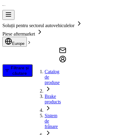
Soluții pentru sectorul autovehiculelor
Piese aftermarket
Europe
Filtrare și
Catalog
căutare
de
produse
Brake
products
Sistem
de
frânare