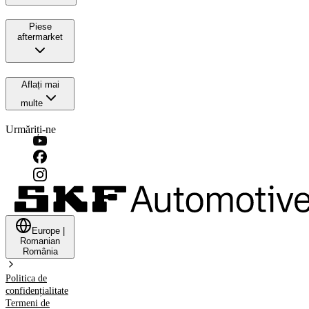
Piese
aftermarket
Aflați mai
multe
Urmăriți-ne
Europe
|
Romanian
România
Politica de
confidențialitate
Termeni de