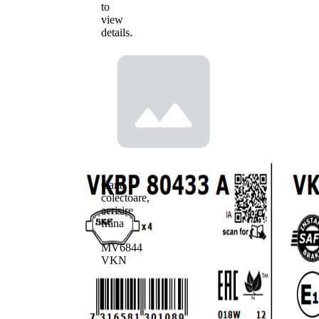
to
view
details.
Cana
colectoare,
aerisire
frana
MV6844
VKN