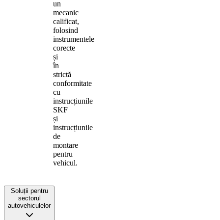
un
mecanic
calificat,
folosind
instrumentele
corecte
și
în
strictă
conformitate
cu
instrucțiunile
SKF
și
instrucțiunile
de
montare
pentru
vehicul.
Soluții pentru
sectorul
autovehiculelor