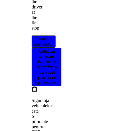
the
driver
at
the
first
stop
Găsiți un
distribuitor
Selectați
vehiculul
dvs. pentru
a confirma
că acest
produs se
potrivește
Siguranța
vehiculelor
este
o
prioritate
pentru