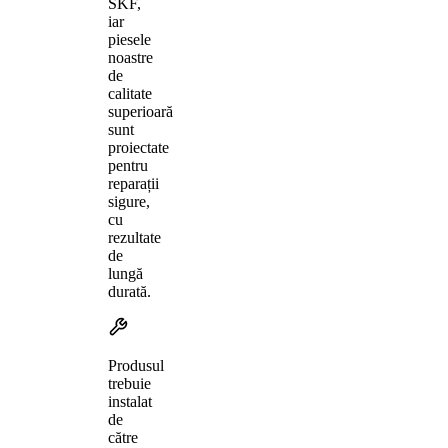
SKF,
iar
piesele
noastre
de
calitate
superioară
sunt
proiectate
pentru
reparații
sigure,
cu
rezultate
de
lungă
durată.
Produsul
trebuie
instalat
de
către