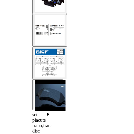
set
placute
frana,frana
disc