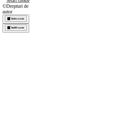
Setări cookie
©
Drepturi de
autor