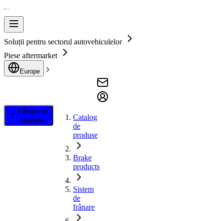
Soluții pentru sectorul autovehiculelor
Piese aftermarket
Europe
Filtrare și
Catalog
căutare
de
produse
Brake
products
Sistem
de
frânare