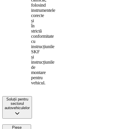
folosind
instrumentele
corecte
și
în
strictă
conformitate
cu
instrucțiunile
SKF
și
instrucțiunile
de
montare
pentru
vehicul.
Soluții pentru
sectorul
autovehiculelor
Piese