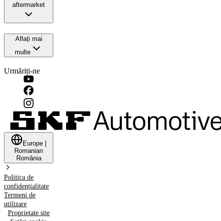
aftermarket
Aflați mai
multe
Urmăriți-ne
Europe
|
Romanian
România
Politica de
confidențialitate
Termeni de
utilizare
Proprietate site