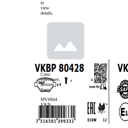
to
view
details.
Cana
colectoare,
aerisire
frana
MV6844
VKN