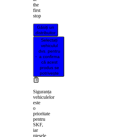
the
first
stop
Găsiți un
distribuitor
Selectați
vehiculul
dvs. pentru
a confirma
că acest
produs se
potrivește
Siguranța
vehiculelor
este
o
prioritate
pentru
SKF,
iar
piesele