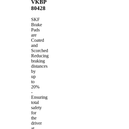
VKBP
80428
SKF
Brake
Pads
are
Coated
and
Scorched
Reducing
braking
distances
by
up
to
20%
-
Ensuring
total
safety
for
the
driver
at