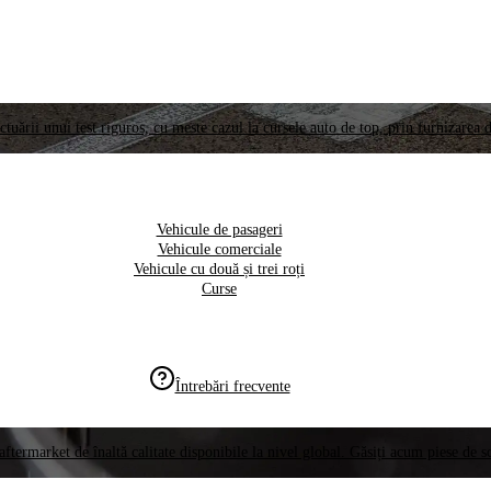
ctuării unui test riguros, cu meste cazul la cursele auto de top, prin furnizarea d
Vehicule de pasageri
Vehicule comerciale
Vehicule cu două și trei roți
Curse
Întrebări frecvente
aftermarket de înaltă calitate disponibile la nivel global. Găsiți acum piese de 