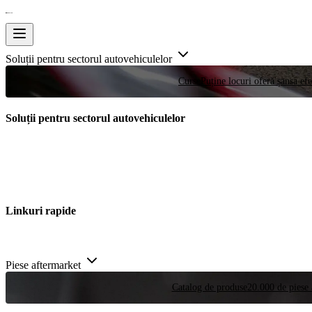
Soluții pentru sectorul autovehiculelor
Curse
Puține locuri oferă șansa efe
Soluții pentru sectorul autovehiculelor
Linkuri rapide
Piese aftermarket
Catalog de produse
20.000 de piese 