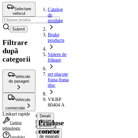
Selectare
Catalog
vehicul
de
produse
Submit
Brake
products
Filtrare
după
Sistem de
categorii
frânare
set placute
Vehicule
frana,frana
de pasageri
disc
VKBP
Vehicule
80404 A
comerciale
Linkuri rapide
set
Detalii
placute
despre
Produse
Centru
produs
frana,frana
tehnologic
conexe
disc
Instrucțiuni
de reparații
Întrebări