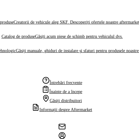
produse
Creatorii de vehicule aleg SKF. Descoperiți ofertele noastre aftermarke
Catalog de produse
Găsiți acum piese de schimb pentru vehiculul dvs.
ehnologic
Găsiți manuale, ghiduri de instalare și sfaturi pentru produsele noastre
Întrebări frecvente
Înainte de a începe
Găsiți distribuitori
Informații despre Aftermarket