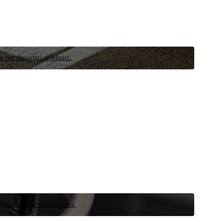
e noi designuri și tehnici.
schimb pentru vehiculul dvs.