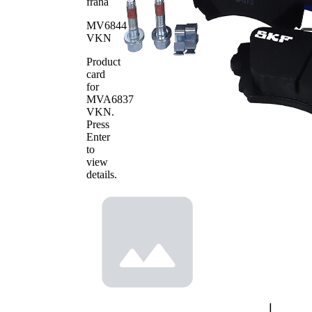
frana
Numar de
4
placute
MV6844
VKN
Product
card
for
MVA6837
VKN
.
Press
Enter
to
view
details.