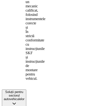
un
mecanic
calificat,
folosind
instrumentele
corecte
și
în
strictă
conformitate
cu
instrucțiunile
SKF
și
instrucțiunile
de
montare
pentru
vehicul.
Soluții pentru
sectorul
autovehiculelor