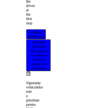
the
driver
at
the
first
stop
Găsiți un
distribuitor
Selectați
vehiculul
dvs. pentru
a confirma
că acest
produs se
potrivește
Siguranța
vehiculelor
este
o
prioritate
pentru