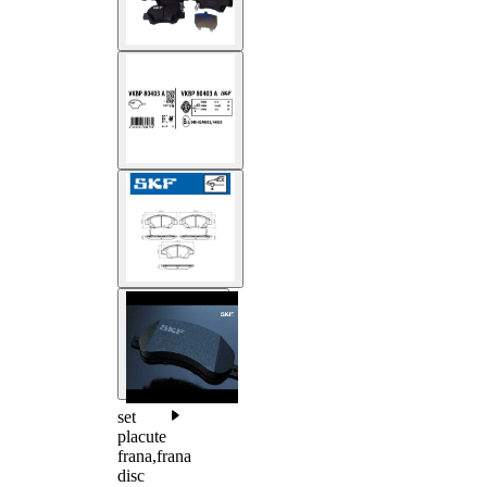
set
placute
frana,frana
disc