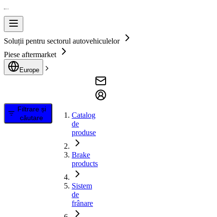
Soluții pentru sectorul autovehiculelor
Piese aftermarket
Europe
Filtrare și
Catalog
căutare
de
produse
Brake
products
Sistem
de
frânare