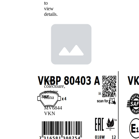
to
view
details.
Cana
colectoare,
aerisire
frana
MV6844
VKN