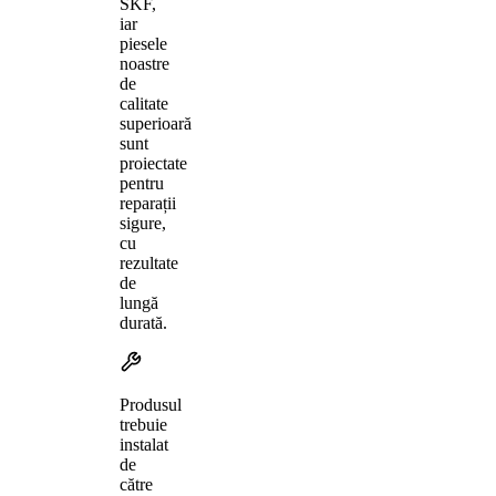
SKF,
iar
piesele
noastre
de
calitate
superioară
sunt
proiectate
pentru
reparații
sigure,
cu
rezultate
de
lungă
durată.
Produsul
trebuie
instalat
de
către