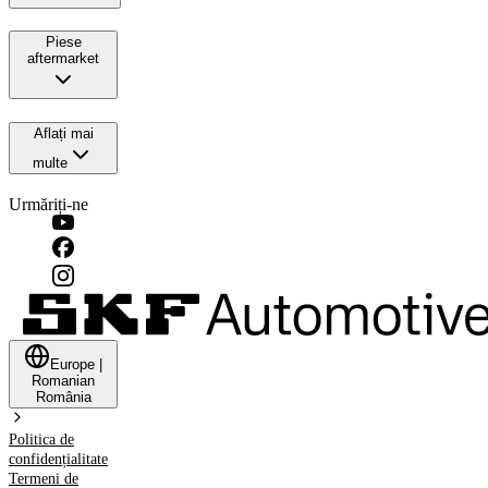
Piese
aftermarket
Aflați mai
multe
Urmăriți-ne
Europe
|
Romanian
România
Politica de
confidențialitate
Termeni de