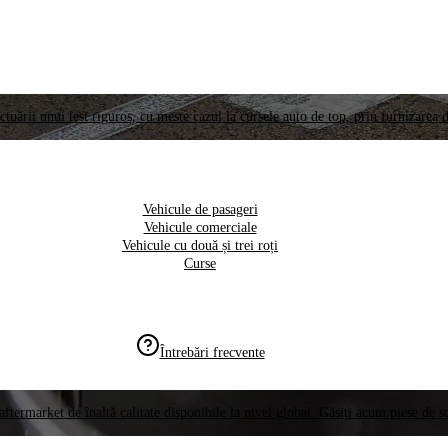
ctuării unui test riguros, cu meste cazul la cursele auto de top, prin furnizarea d
Vehicule de pasageri
Vehicule comerciale
Vehicule cu două și trei roți
Curse
Întrebări frecvente
aftermarket de înaltă calitate disponibile la nivel global. Găsiți acum piese de 