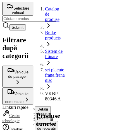
Selectare
Catalog
vehicul
de
produse
Submit
Brake
products
Filtrare
după
Sistem de
categorii
frânare
set placute
Vehicule
frana,frana
de pasageri
disc
VKBP
Vehicule
80346 A
comerciale
Linkuri rapide
set
Detalii
placute
despre
Produse
Centru
produs
frana,frana
tehnologic
conexe
disc
Instrucțiuni
de reparații
Întrebări