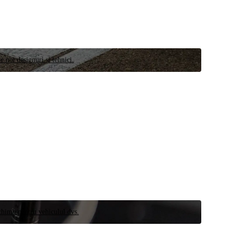
e noi designuri și tehnici.
schimb pentru vehiculul dvs.