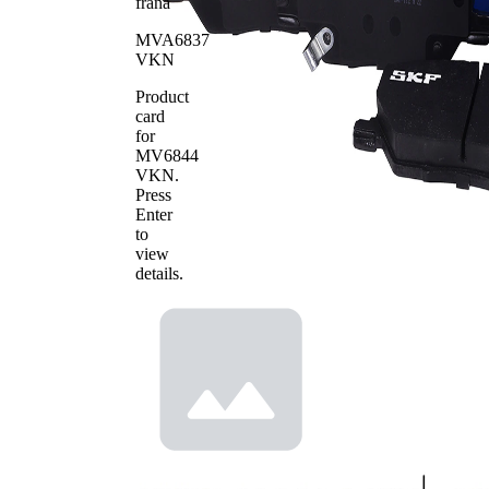
frana
Numar
22166
WVA
MVA6837
VKN
Numar
22167
WVA
Product
Numar de
4
card
placute
for
MV6844
VKN
.
Press
Enter
to
view
details.