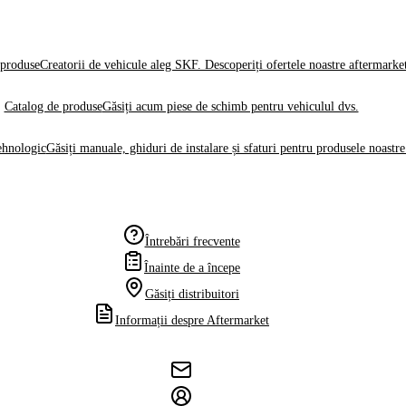
produse
Creatorii de vehicule aleg SKF. Descoperiți ofertele noastre aftermarke
Catalog de produse
Găsiți acum piese de schimb pentru vehiculul dvs.
ehnologic
Găsiți manuale, ghiduri de instalare și sfaturi pentru produsele noastre
Întrebări frecvente
Înainte de a începe
Găsiți distribuitori
Informații despre Aftermarket