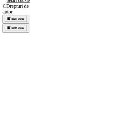
Setări cookie
©
Drepturi de
autor