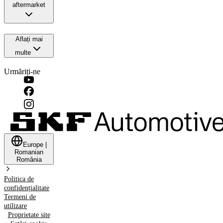
aftermarket
Aflați mai
multe
Urmăriți-ne
Europe
|
Romanian
România
Politica de
confidențialitate
Termeni de
utilizare
Proprietate site