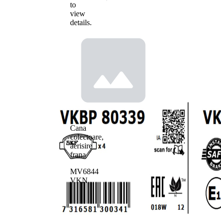
to
view
details.
Cana
colectoare,
aerisire
frana
MV6844
VKN