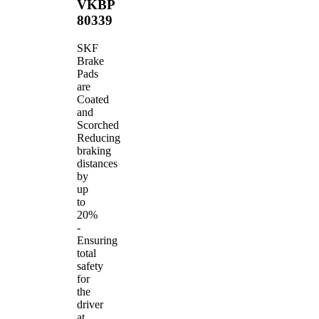
VKBP
80339
SKF
Brake
Pads
are
Coated
and
Scorched
Reducing
braking
distances
by
up
to
20%
-
Ensuring
total
safety
for
the
driver
at