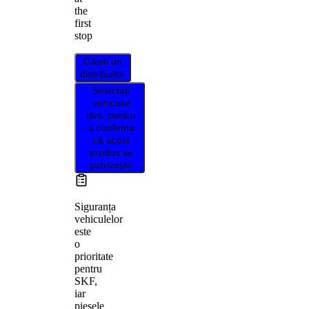
the
first
stop
Găsiți un
distribuitor
Selectați
vehiculul
dvs. pentru
a confirma
că acest
produs se
potrivește
Siguranța
vehiculelor
este
o
prioritate
pentru
SKF,
iar
piesele