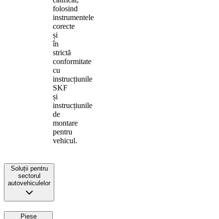
folosind
instrumentele
corecte
și
în
strictă
conformitate
cu
instrucțiunile
SKF
și
instrucțiunile
de
montare
pentru
vehicul.
Soluții pentru
sectorul
autovehiculelor
Piese