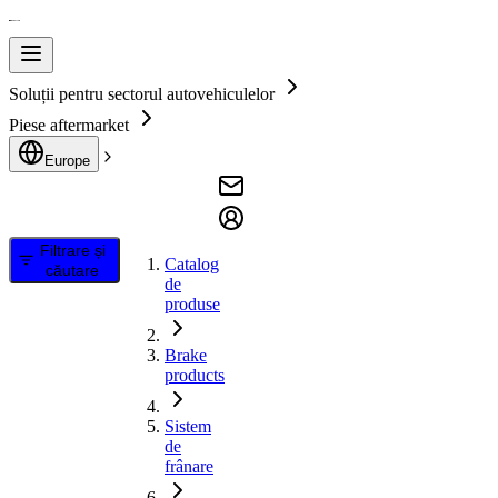
Soluții pentru sectorul autovehiculelor
Piese aftermarket
Europe
Filtrare și
Catalog
căutare
de
produse
Brake
products
Sistem
de
frânare