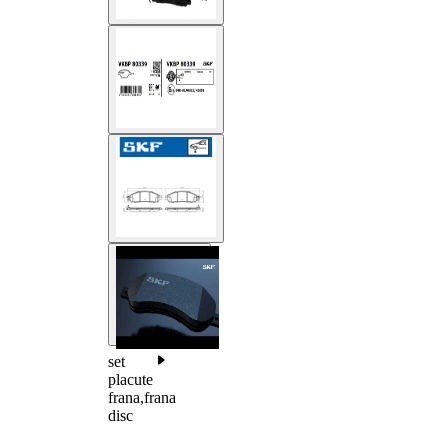
set
placute
frana,frana
disc