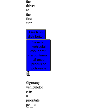
the
driver
at
the
first
stop
Găsiți un
distribuitor
Selectați
vehiculul
dvs. pentru
a confirma
că acest
produs se
potrivește
Siguranța
vehiculelor
este
o
prioritate
pentru