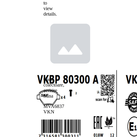
to
view
details.
Cana
colectoare,
aerisire
frana
MVA6837
VKN