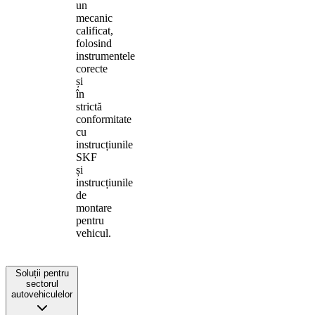
un
mecanic
calificat,
folosind
instrumentele
corecte
și
în
strictă
conformitate
cu
instrucțiunile
SKF
și
instrucțiunile
de
montare
pentru
vehicul.
Soluții pentru
sectorul
autovehiculelor