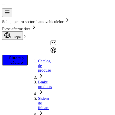
Soluții pentru sectorul autovehiculelor
Piese aftermarket
Europe
Filtrare și
Catalog
căutare
de
produse
Brake
products
Sistem
de
frânare