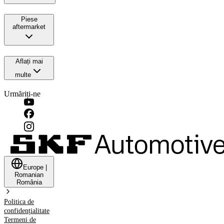
Piese
aftermarket
Aflați mai
multe
Urmăriți-ne
Europe
|
Romanian
România
Politica de
confidențialitate
Termeni de