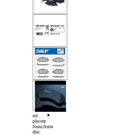
set
placute
frana,frana
disc