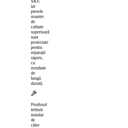
SKF,
iar
piesele
noastre
de
calitate
superioară
sunt
proiectate
pentru
reparații
sigure,
cu
rezultate
de
lungă
durată.
Produsul
trebuie
instalat
de
către