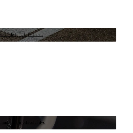
e noi designuri și tehnici.
schimb pentru vehiculul dvs.