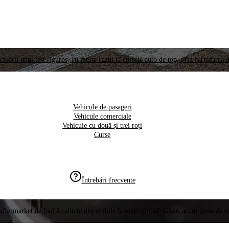
ctuării unui test riguros, cu meste cazul la cursele auto de top, prin furnizarea d
Vehicule de pasageri
Vehicule comerciale
Vehicule cu două și trei roți
Curse
Întrebări frecvente
aftermarket de înaltă calitate disponibile la nivel global. Găsiți acum piese de 