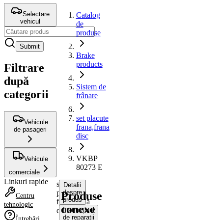
Selectare
Catalog
vehicul
de
produse
Submit
Brake
products
Filtrare
după
Sistem de
categorii
frânare
set placute
Vehicule
frana,frana
de pasageri
disc
VKBP
Vehicule
80273 E
comerciale
Linkuri rapide
set
Detalii
placute
despre
Produse
Centru
produs
frana,frana
tehnologic
conexe
disc
Instrucțiuni
de reparații
Întrebări