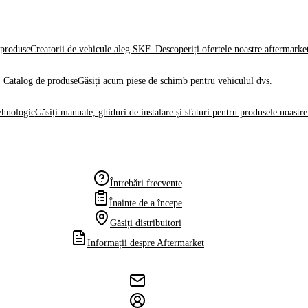
produse
Creatorii de vehicule aleg SKF. Descoperiți ofertele noastre aftermarke
Catalog de produse
Găsiți acum piese de schimb pentru vehiculul dvs.
ehnologic
Găsiți manuale, ghiduri de instalare și sfaturi pentru produsele noastre
Întrebări frecvente
Înainte de a începe
Găsiți distribuitori
Informații despre Aftermarket