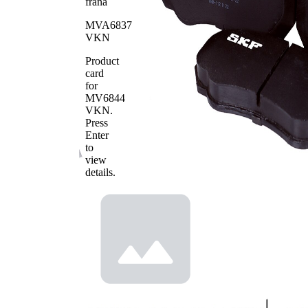
frana
Numar
23918
WVA
MVA6837
VKN
Numar de
4
placute
Product
card
for
MV6844
VKN
.
Press
Enter
to
view
details.