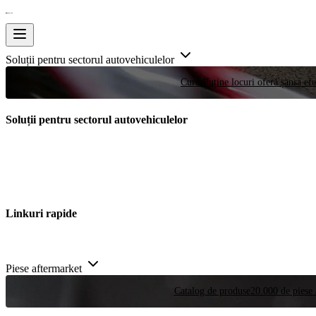
Soluții pentru sectorul autovehiculelor
Curse
Puține locuri oferă șansa efe
Soluții pentru sectorul autovehiculelor
Linkuri rapide
Piese aftermarket
Catalog de produse
20.000 de piese 