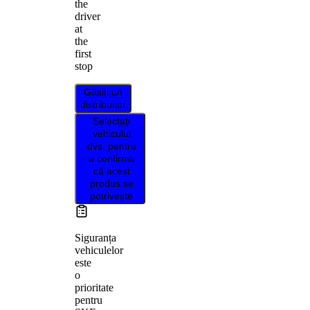
the
driver
at
the
first
stop
Găsiți un
distribuitor
Selectați
vehiculul
dvs. pentru
a confirma
că acest
produs se
potrivește
Siguranța
vehiculelor
este
o
prioritate
pentru