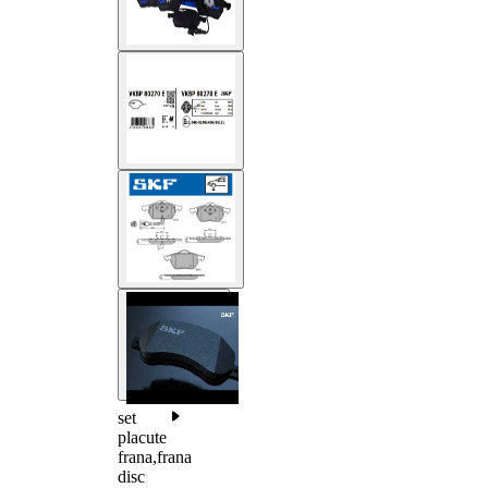
set
placute
frana,frana
disc