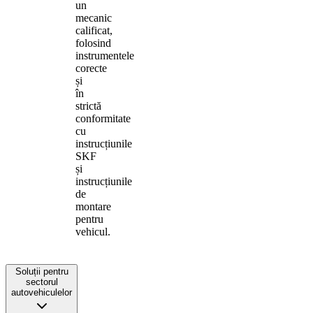
un
mecanic
calificat,
folosind
instrumentele
corecte
și
în
strictă
conformitate
cu
instrucțiunile
SKF
și
instrucțiunile
de
montare
pentru
vehicul.
Soluții pentru
sectorul
autovehiculelor