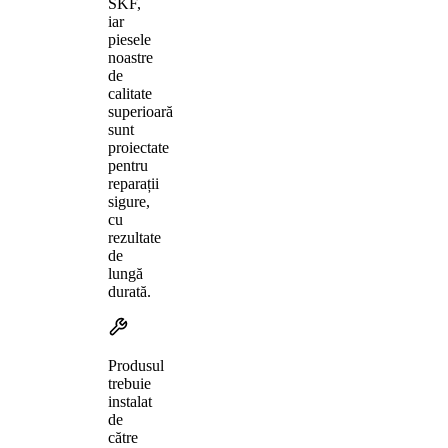
SKF,
iar
piesele
noastre
de
calitate
superioară
sunt
proiectate
pentru
reparații
sigure,
cu
rezultate
de
lungă
durată.
Produsul
trebuie
instalat
de
către