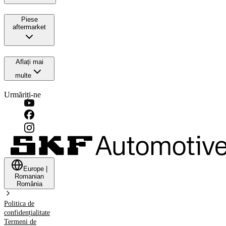
Piese
aftermarket
Aflați mai
multe
Urmăriți-ne
Europe
|
Romanian
România
Politica de
confidențialitate
Termeni de