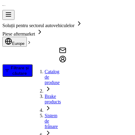
Soluții pentru sectorul autovehiculelor
Piese aftermarket
Europe
Filtrare și
Catalog
căutare
de
produse
Brake
products
Sistem
de
frânare