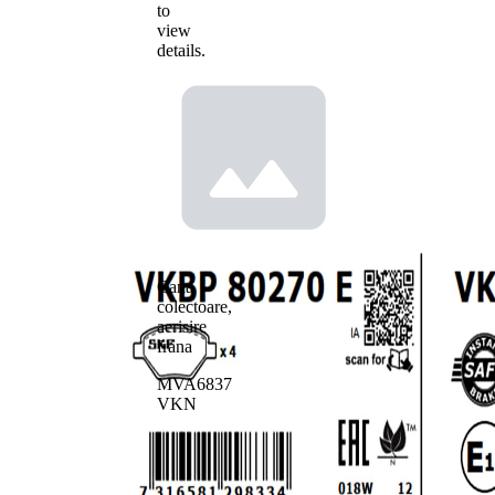
to
view
details.
Cana
colectoare,
aerisire
frana
MVA6837
VKN