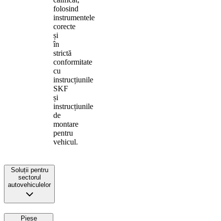
folosind
instrumentele
corecte
și
în
strictă
conformitate
cu
instrucțiunile
SKF
și
instrucțiunile
de
montare
pentru
vehicul.
Soluții pentru
sectorul
autovehiculelor
Piese