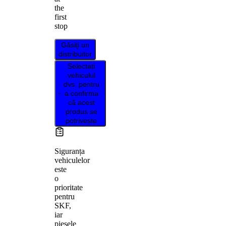
the
first
stop
Găsiți un
distribuitor
Selectați
vehiculul
dvs. pentru
a confirma
că acest
produs se
potrivește
Siguranța
vehiculelor
este
o
prioritate
pentru
SKF,
iar
piesele