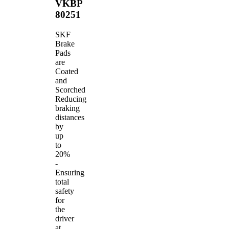
VKBP
80251
SKF
Brake
Pads
are
Coated
and
Scorched
Reducing
braking
distances
by
up
to
20%
-
Ensuring
total
safety
for
the
driver
at