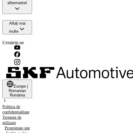
aftermarket
Aflați mai
multe
Urmăriți-ne
Europe
|
Romanian
România
Politica de
confidențialitate
Termeni de
utilizare
Proprietate site