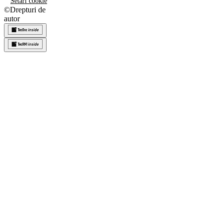
Setări cookie
©
Drepturi de
autor