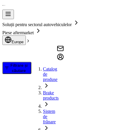
Soluții pentru sectorul autovehiculelor
Piese aftermarket
Europe
Filtrare și
Catalog
căutare
de
produse
Brake
products
Sistem
de
frânare