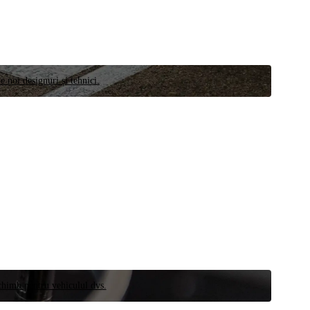
e noi designuri și tehnici.
schimb pentru vehiculul dvs.