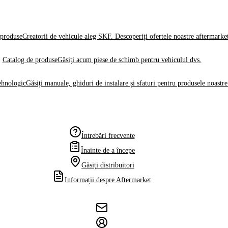
produse
Creatorii de vehicule aleg SKF. Descoperiți ofertele noastre aftermarke
Catalog de produse
Găsiți acum piese de schimb pentru vehiculul dvs.
ehnologic
Găsiți manuale, ghiduri de instalare și sfaturi pentru produsele noastre
Întrebări frecvente
Înainte de a începe
Găsiți distribuitori
Informații despre Aftermarket