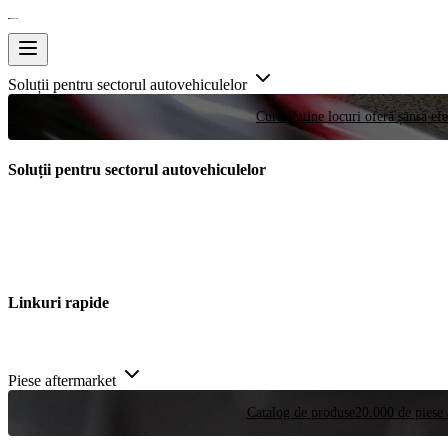
Soluții pentru sectorul autovehiculelor
Curse
Puține locuri oferă șansa efe
Soluții pentru sectorul autovehiculelor
Linkuri rapide
Piese aftermarket
Catalog de produse
20.000 de piese 