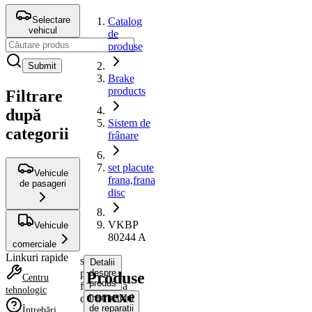
Selectare
Catalog
vehicul
de
produse
Submit
Brake
products
Filtrare
după
Sistem de
categorii
frânare
set placute
Vehicule
frana,frana
de pasageri
disc
VKBP
Vehicule
80244 A
comerciale
Linkuri rapide
set
Detalii
placute
despre
Produse
Centru
produs
frana,frana
tehnologic
conexe
disc
Instrucțiuni
de reparații
Întrebări