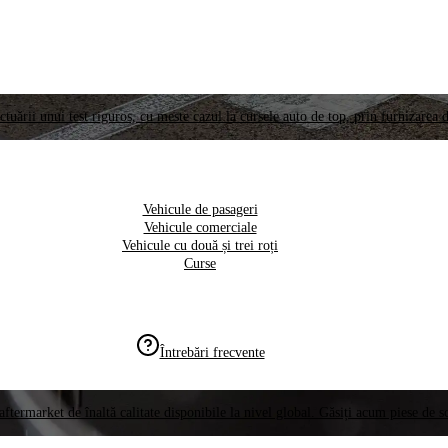
ctuării unui test riguros, cu meste cazul la cursele auto de top, prin furnizarea d
Vehicule de pasageri
Vehicule comerciale
Vehicule cu două și trei roți
Curse
Întrebări frecvente
aftermarket de înaltă calitate disponibile la nivel global. Găsiți acum piese de 