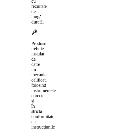
cu
rezultate
de
lungă
durată.
Produsul
trebuie
instalat
de
către
un
mecanic
calificat,
folosind
instrumentele
corecte
și
în
strictă
conformitate
cu
instrucțiunile