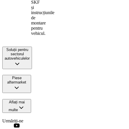
SKF
și
instrucțiunile
de
montare
pentru
vehicul.
Soluții pentru
sectorul
autovehiculelor
Piese
aftermarket
Aflați mai
multe
Urmăriți-ne