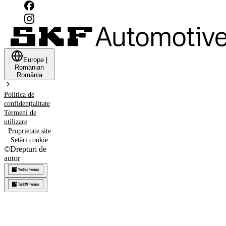
Europe
|
Romanian
România
Politica de
confidențialitate
Termeni de
utilizare
Proprietate site
Setări cookie
©
Drepturi de
autor