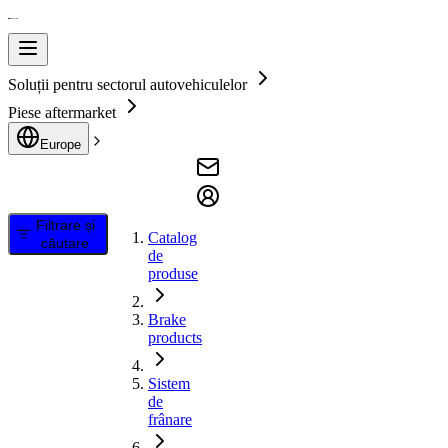
Soluții pentru sectorul autovehiculelor
Piese aftermarket
Europe
Filtrare și
Catalog
căutare
de
produse
Brake
products
Sistem
de
frânare