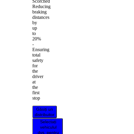
Scorched
Reducing
braking
distances
by
up
to
20%
-
Ensuring
total
safety
for
the
driver
at
the
first
stop
Găsiți un
distribuitor
Selectați
vehiculul
dvs. pentru