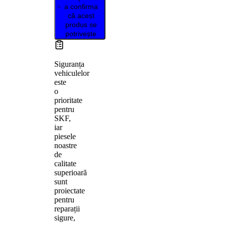
a confirma
că acest
produs se
potrivește
Siguranța
vehiculelor
este
o
prioritate
pentru
SKF,
iar
piesele
noastre
de
calitate
superioară
sunt
proiectate
pentru
reparații
sigure,