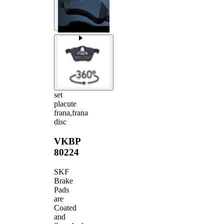
set
placute
frana,frana
disc
VKBP
80224
SKF
Brake
Pads
are
Coated
and