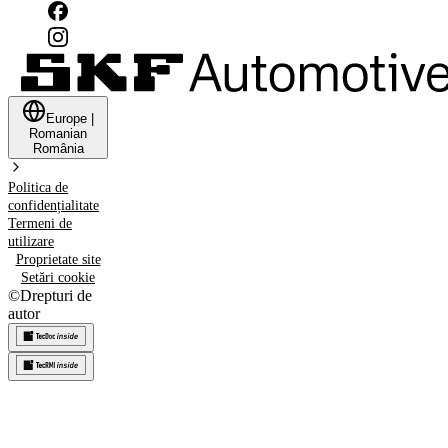
Europe
|
Romanian
România
Politica de
confidențialitate
Termeni de
utilizare
Proprietate site
Setări cookie
©
Drepturi de
autor