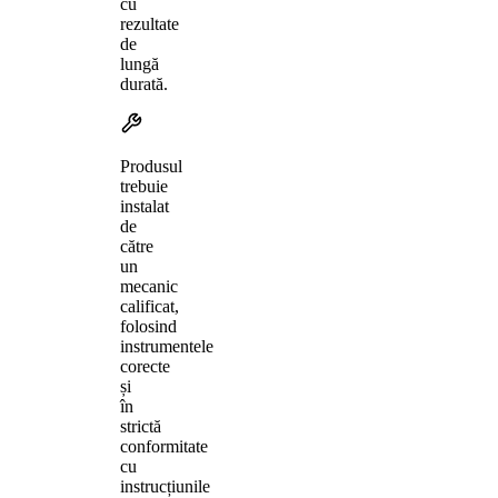
cu
rezultate
de
lungă
durată.
Produsul
trebuie
instalat
de
către
un
mecanic
calificat,
folosind
instrumentele
corecte
și
în
strictă
conformitate
cu
instrucțiunile