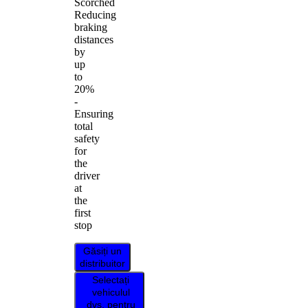
Scorched
Reducing
braking
distances
by
up
to
20%
-
Ensuring
total
safety
for
the
driver
at
the
first
stop
Găsiți un
distribuitor
Selectați
vehiculul
dvs. pentru