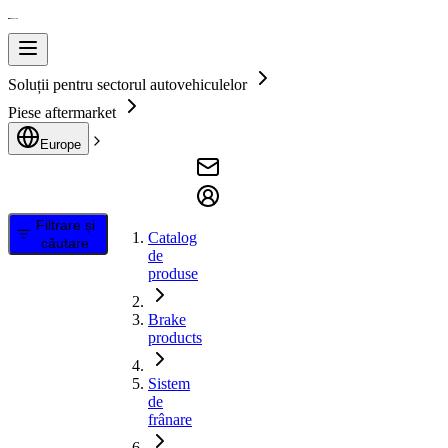
Soluții pentru sectorul autovehiculelor
Piese aftermarket
Europe
Filtrare și
Catalog
căutare
de
produse
Brake
products
Sistem
de
frânare