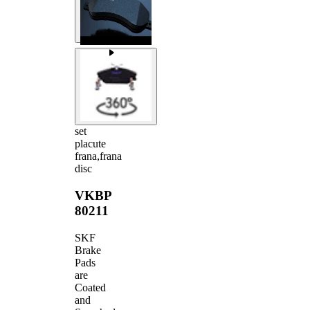
set
placute
frana,frana
disc
VKBP
80211
SKF
Brake
Pads
are
Coated
and