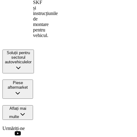
SKF
și
instrucțiunile
de
montare
pentru
vehicul.
Soluții pentru
sectorul
autovehiculelor
Piese
aftermarket
Aflați mai
multe
Urmăriți-ne