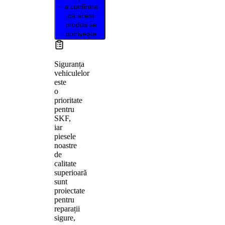
a confirma
că acest
produs se
potrivește
Siguranța
vehiculelor
este
o
prioritate
pentru
SKF,
iar
piesele
noastre
de
calitate
superioară
sunt
proiectate
pentru
reparații
sigure,