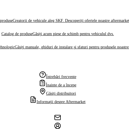
produse
Creatorii de vehicule aleg SKF. Descoperiți ofertele noastre aftermarke
Catalog de produse
Găsiți acum piese de schimb pentru vehiculul dvs.
ehnologic
Găsiți manuale, ghiduri de instalare și sfaturi pentru produsele noastre
Întrebări frecvente
Înainte de a începe
Găsiți distribuitori
Informații despre Aftermarket