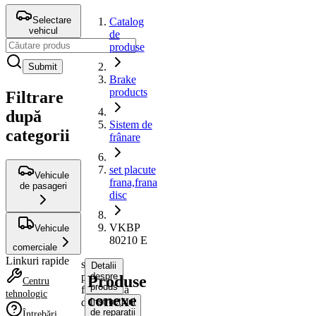
Selectare
Catalog
vehicul
de
produse
Submit
Brake
products
Filtrare
după
Sistem de
categorii
frânare
set placute
Vehicule
frana,frana
de pasageri
disc
VKBP
Vehicule
80210 E
comerciale
Linkuri rapide
set
Detalii
placute
despre
Produse
Centru
produs
frana,frana
tehnologic
conexe
disc
Instrucțiuni
de reparații
Întrebări