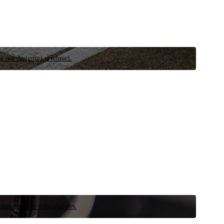
e noi designuri și tehnici.
schimb pentru vehiculul dvs.