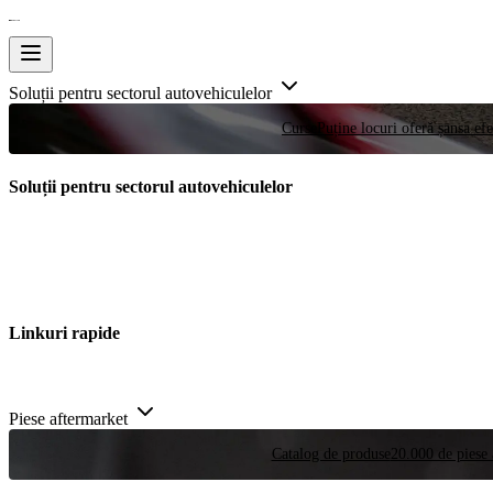
Soluții pentru sectorul autovehiculelor
Curse
Puține locuri oferă șansa efe
Soluții pentru sectorul autovehiculelor
Linkuri rapide
Piese aftermarket
Catalog de produse
20.000 de piese 