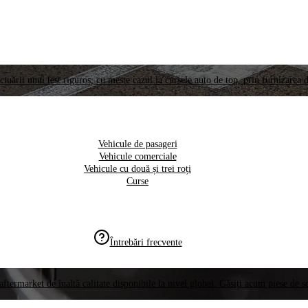
ctuării unui test riguros, cu meste cazul la cursele auto de top, prin furnizarea d
Vehicule de pasageri
Vehicule comerciale
Vehicule cu două și trei roți
Curse
Întrebări frecvente
aftermarket de înaltă calitate disponibile la nivel global. Găsiți acum piese de 