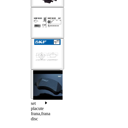
set
placute
frana,frana
disc