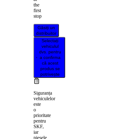
the
first
stop
Găsiți un
distribuitor
Selectați
vehiculul
dvs. pentru
a confirma
că acest
produs se
potrivește
Siguranța
vehiculelor
este
o
prioritate
pentru
SKF,
iar
piesele