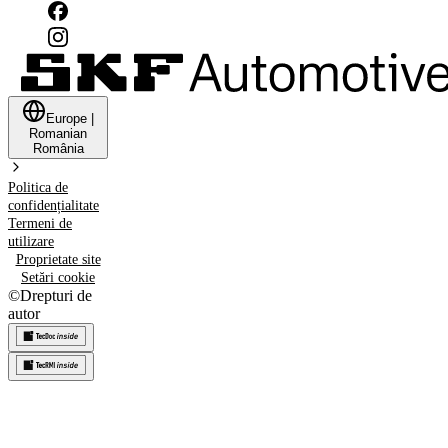
Europe
|
Romanian
România
Politica de
confidențialitate
Termeni de
utilizare
Proprietate site
Setări cookie
©
Drepturi de
autor