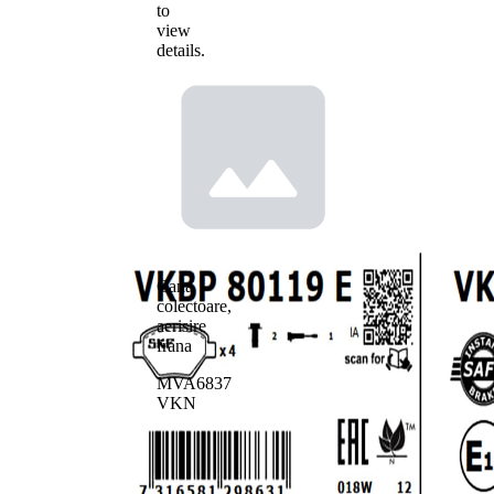
to
view
details.
Cana
colectoare,
aerisire
frana
MVA6837
VKN