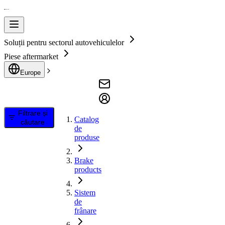
Soluții pentru sectorul autovehiculelor
Piese aftermarket
Europe
Filtrare și
Catalog
căutare
de
produse
Brake
products
Sistem
de
frânare