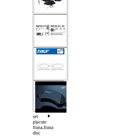
set
placute
frana,frana
disc