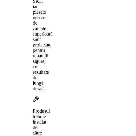
SKF,
iar
piesele
noastre
de
calitate
superioară
sunt
proiectate
pentru
reparații
sigure,
cu
rezultate
de
lungă
durată.
Produsul
trebuie
instalat
de
către