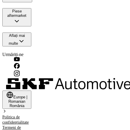
Piese
aftermarket
Aflați mai
multe
Urmăriți-ne
Europe
|
Romanian
România
Politica de
confidențialitate
Termeni de