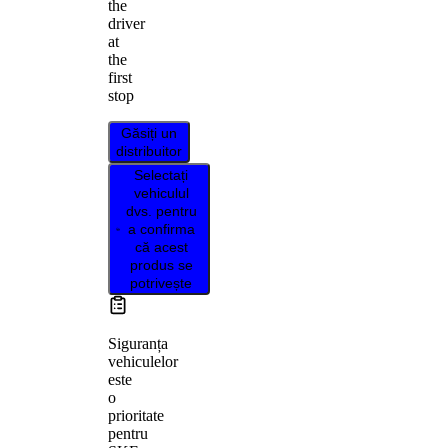
the
driver
at
the
first
stop
Găsiți un
distribuitor
Selectați
vehiculul
dvs. pentru
a confirma
că acest
produs se
potrivește
Siguranța
vehiculelor
este
o
prioritate
pentru