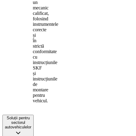
un
mecanic
calificat,
folosind
instrumentele
corecte
și
în
strictă
conformitate
cu
instrucțiunile
SKF
și
instrucțiunile
de
montare
pentru
vehicul.
Soluții pentru
sectorul
autovehiculelor