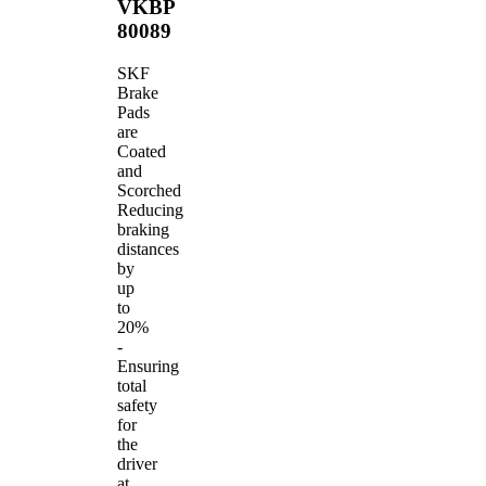
VKBP
80089
SKF
Brake
Pads
are
Coated
and
Scorched
Reducing
braking
distances
by
up
to
20%
-
Ensuring
total
safety
for
the
driver
at