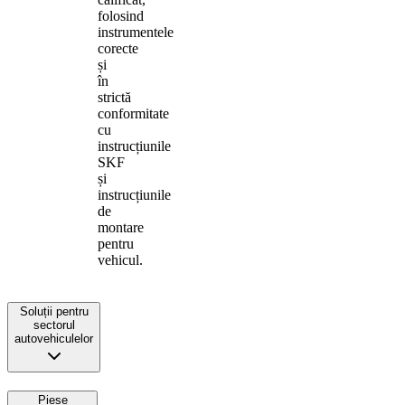
folosind
instrumentele
corecte
și
în
strictă
conformitate
cu
instrucțiunile
SKF
și
instrucțiunile
de
montare
pentru
vehicul.
Soluții pentru
sectorul
autovehiculelor
Piese