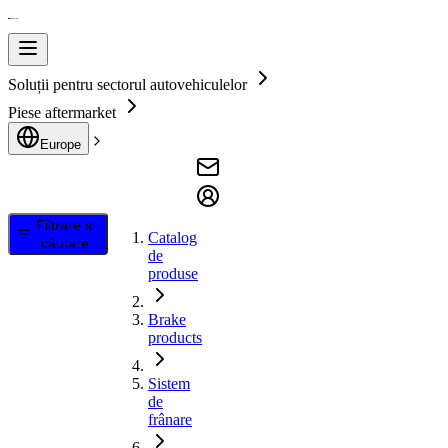
Soluții pentru sectorul autovehiculelor
Piese aftermarket
Europe
Filtrare și
Catalog
căutare
de
produse
Brake
products
Sistem
de
frânare