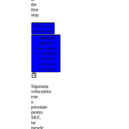
the
first
stop
Găsiți un
distribuitor
Selectați
vehiculul
dvs. pentru
a confirma
că acest
produs se
potrivește
Siguranța
vehiculelor
este
o
prioritate
pentru
SKF,
iar
piesele