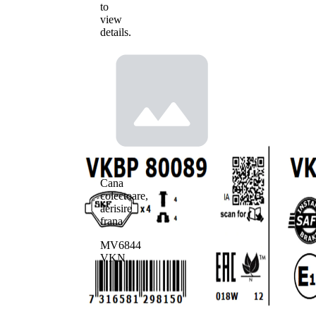
to
view
details.
Cana
colectoare,
aerisire
frana
MV6844
VKN