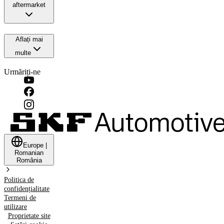
aftermarket
Aflați mai
multe
Urmăriți-ne
Europe
|
Romanian
România
Politica de
confidențialitate
Termeni de
utilizare
Proprietate site