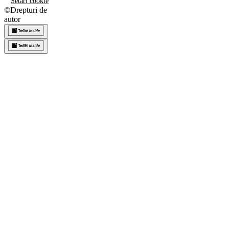
Setări cookie
©
Drepturi de
autor