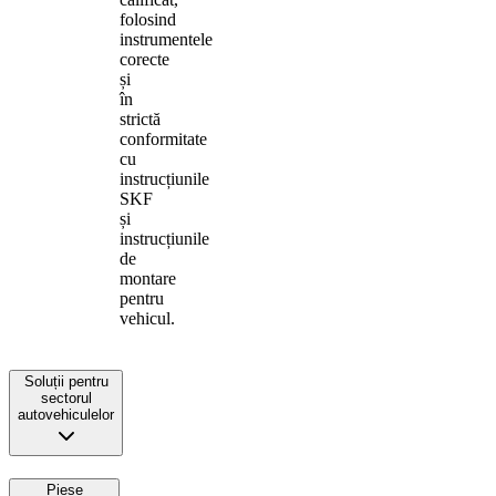
folosind
instrumentele
corecte
și
în
strictă
conformitate
cu
instrucțiunile
SKF
și
instrucțiunile
de
montare
pentru
vehicul.
Soluții pentru
sectorul
autovehiculelor
Piese