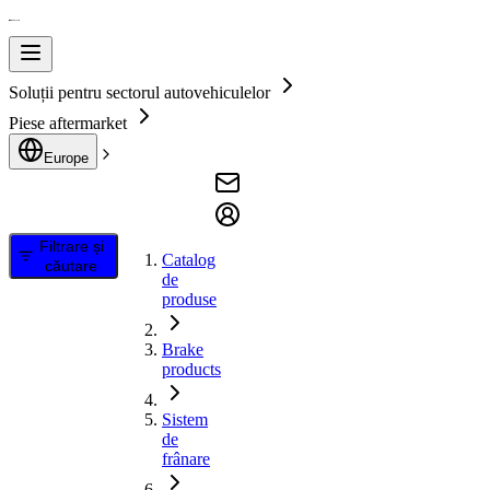
Soluții pentru sectorul autovehiculelor
Piese aftermarket
Europe
Filtrare și
Catalog
căutare
de
produse
Brake
products
Sistem
de
frânare