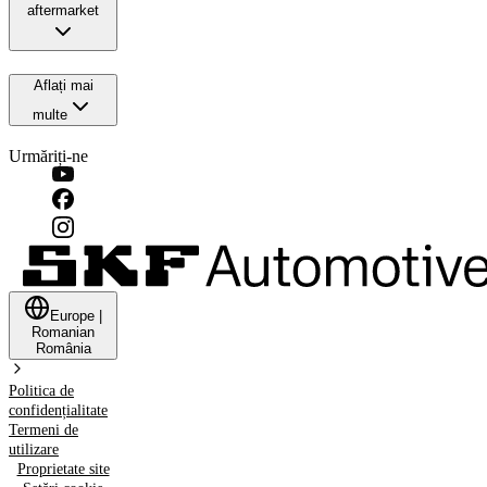
aftermarket
Aflați mai
multe
Urmăriți-ne
Europe
|
Romanian
România
Politica de
confidențialitate
Termeni de
utilizare
Proprietate site