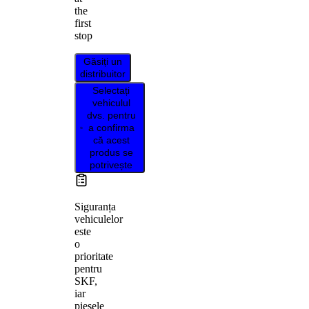
the
first
stop
Găsiți un
distribuitor
Selectați
vehiculul
dvs. pentru
a confirma
că acest
produs se
potrivește
Siguranța
vehiculelor
este
o
prioritate
pentru
SKF,
iar
piesele