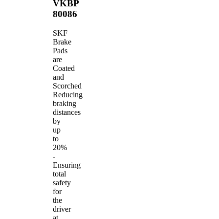
VKBP
80086
SKF
Brake
Pads
are
Coated
and
Scorched
Reducing
braking
distances
by
up
to
20%
-
Ensuring
total
safety
for
the
driver
at