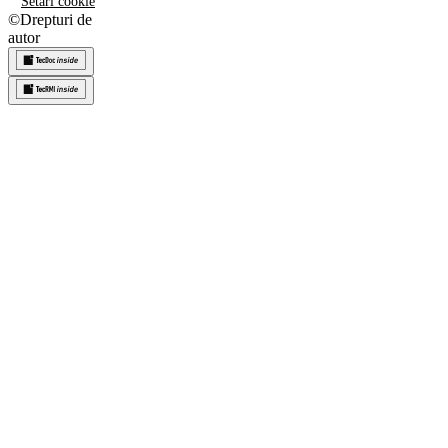
Setări cookie
©
Drepturi de
autor