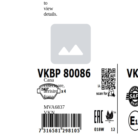
to
view
details.
Cana
colectoare,
aerisire
frana
MVA6837
VKN