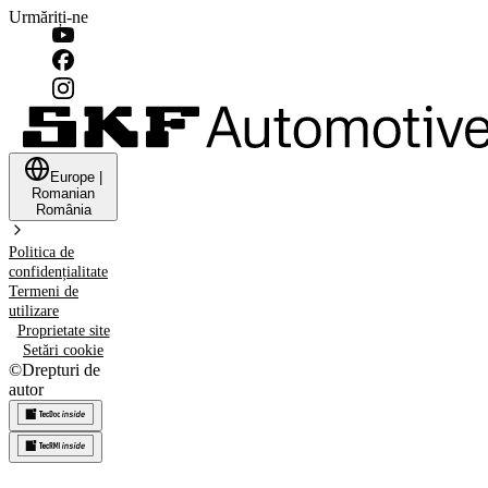
Urmăriți-ne
Europe
|
Romanian
România
Politica de
confidențialitate
Termeni de
utilizare
Proprietate site
Setări cookie
©
Drepturi de
autor