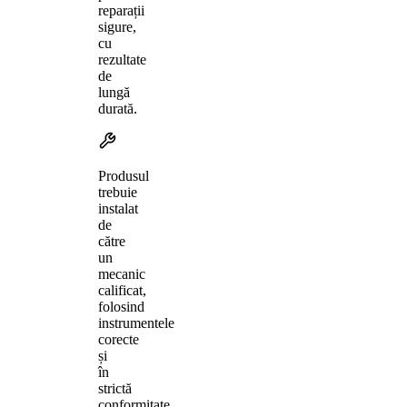
reparații
sigure,
cu
rezultate
de
lungă
durată.
Produsul
trebuie
instalat
de
către
un
mecanic
calificat,
folosind
instrumentele
corecte
și
în
strictă
conformitate