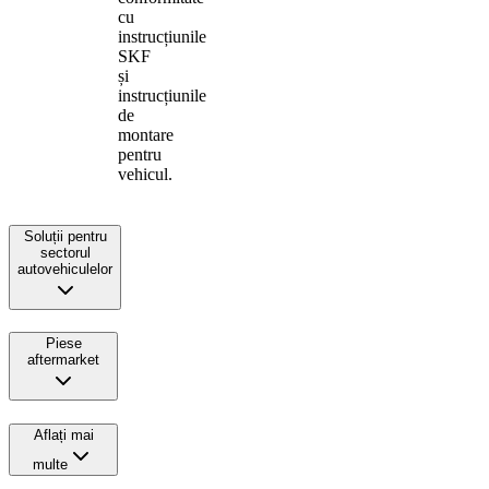
cu
instrucțiunile
SKF
și
instrucțiunile
de
montare
pentru
vehicul.
Soluții pentru
sectorul
autovehiculelor
Piese
aftermarket
Aflați mai
multe