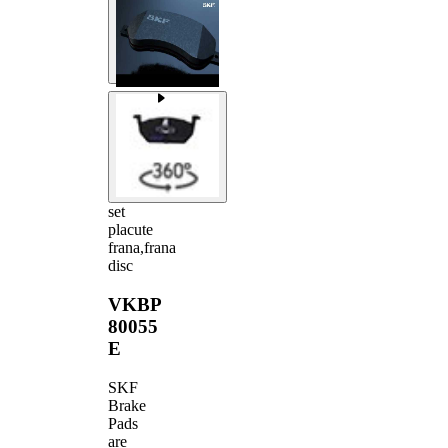
set
placute
frana,frana
disc
VKBP
80055
E
SKF
Brake
Pads
are