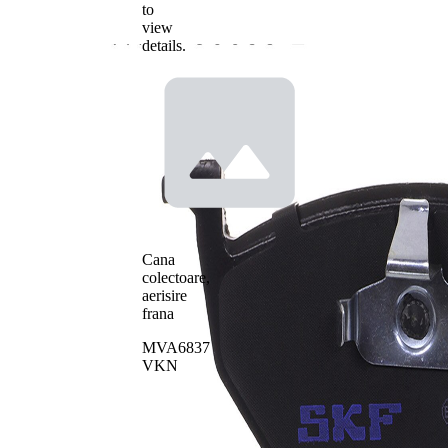
to
view
details.
Cana
colectoare,
aerisire
frana
MVA6837
VKN