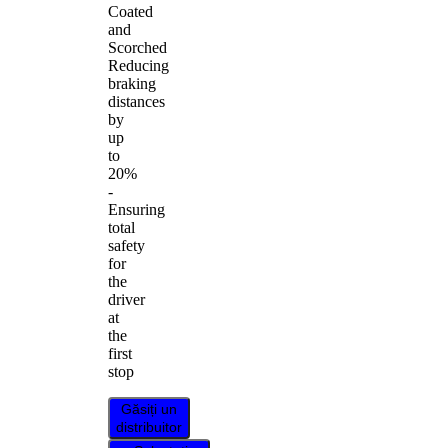
Coated
and
Scorched
Reducing
braking
distances
by
up
to
20%
-
Ensuring
total
safety
for
the
driver
at
the
first
stop
Găsiți un
distribuitor