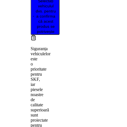
Selectați
vehiculul
dvs. pentru
a confirma
că acest
produs se
potrivește
Siguranța
vehiculelor
este
o
prioritate
pentru
SKF,
iar
piesele
noastre
de
calitate
superioară
sunt
proiectate
pentru