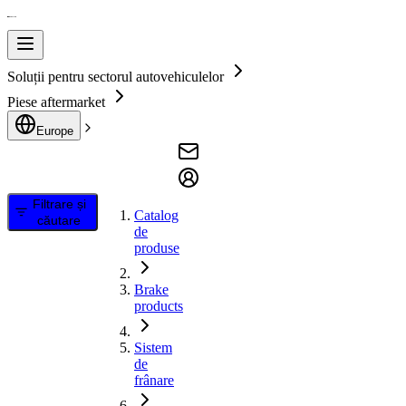
Soluții pentru sectorul autovehiculelor
Piese aftermarket
Europe
Filtrare și
Catalog
căutare
de
produse
Brake
products
Sistem
de
frânare