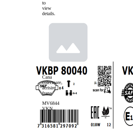
to
view
details.
Cana
colectoare,
aerisire
frana
MV6844
VKN