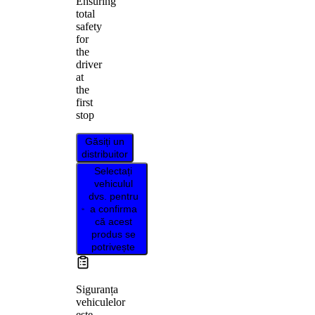
Ensuring
total
safety
for
the
driver
at
the
first
stop
Găsiți un
distribuitor
Selectați
vehiculul
dvs. pentru
a confirma
că acest
produs se
potrivește
Siguranța
vehiculelor
este