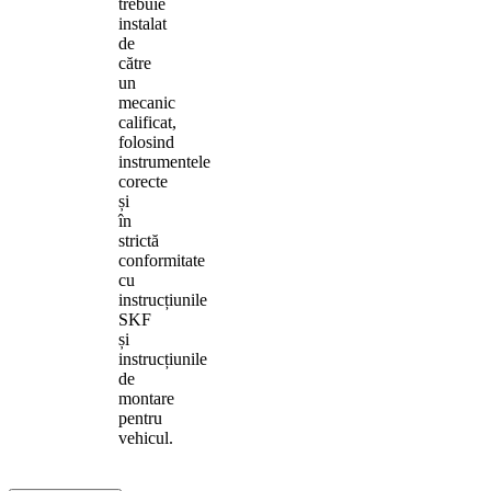
trebuie
instalat
de
către
un
mecanic
calificat,
folosind
instrumentele
corecte
și
în
strictă
conformitate
cu
instrucțiunile
SKF
și
instrucțiunile
de
montare
pentru
vehicul.