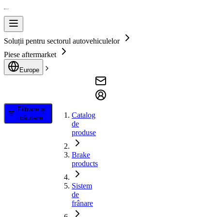
Soluții pentru sectorul autovehiculelor
Piese aftermarket
Europe
Filtrare și
Catalog
căutare
de
produse
Brake
products
Sistem
de
frânare