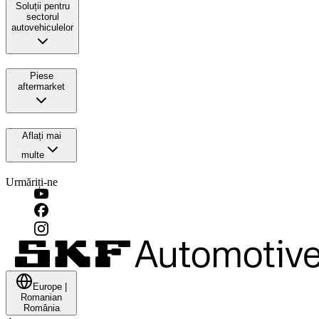
Soluții pentru
sectorul
autovehiculelor
Piese
aftermarket
Aflați mai
multe
Urmăriți-ne
Europe
|
Romanian
România