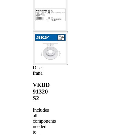
Disc
frana
VKBD
91320
S2
Includes
all
components
needed
to