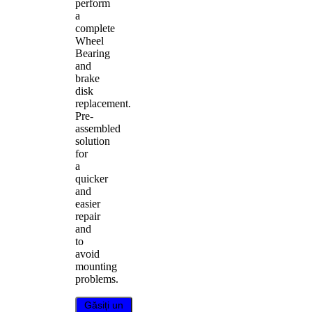
perform
a
complete
Wheel
Bearing
and
brake
disk
replacement.
Pre-
assembled
solution
for
a
quicker
and
easier
repair
and
to
avoid
mounting
problems.
Găsiți un