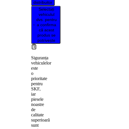
distribuitor
Selectați
vehiculul
dvs. pentru
a confirma
că acest
produs se
potrivește
Siguranța
vehiculelor
este
o
prioritate
pentru
SKF,
iar
piesele
noastre
de
calitate
superioară
sunt