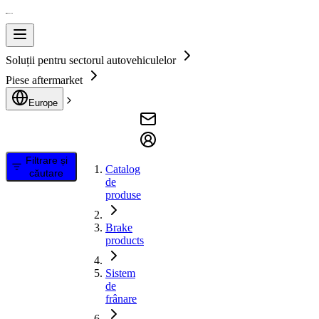
Soluții pentru sectorul autovehiculelor
Piese aftermarket
Europe
Filtrare și
Catalog
căutare
de
produse
Brake
products
Sistem
de
frânare