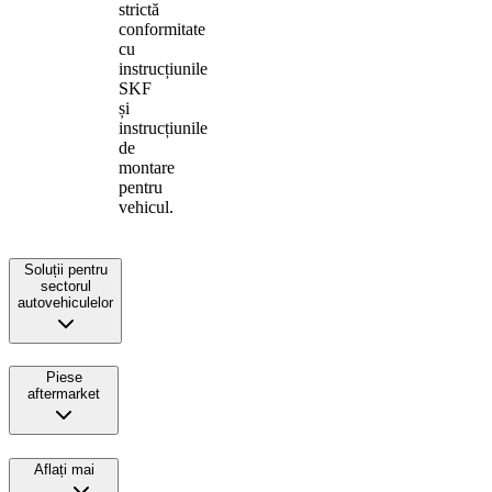
strictă
conformitate
cu
instrucțiunile
SKF
și
instrucțiunile
de
montare
pentru
vehicul.
Soluții pentru
sectorul
autovehiculelor
Piese
aftermarket
Aflați mai