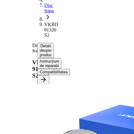
Disc
frana
VKBD
91320
S2
Disc
Detalii
frana
despre
produs
Instrucțiuni
VKBD
de reparații
91320
Compatibilitatea
S2
Informații despre
produs
Proprietate
Valoare
Înaltime
32,2 mm
Tip disc
plin
frâna
Grosime
10 mm
disc frâna