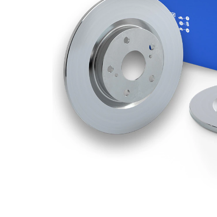
Grosime
8 mm
minima
Numar
2
pistoane
Diametru
272 mm
exterior
Numar
5
gauri
Diametru
76 mm
de centrare
Asezare
114,3
gauri Ø
mm
acoperit
(cu un
Suprafata
strat
protector)