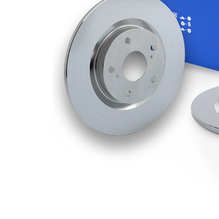
Grosime
10 mm
disc frâna
Grosime
8,4 mm
minima
Numar
3
pistoane
Diametru
262 mm
exterior
Numar
4
gauri
Diametru
90,1 mm
de centrare
Asezare
114,3
gauri Ø
mm
acoperit
(cu un
Suprafata
strat
protector)