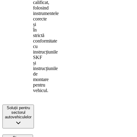
calificat,
folosind
instrumentele
corecte
și
în
strictă
conformitate
cu
instrucțiunile
SKF
și
instrucțiunile
de
montare
pentru
vehicul.
Soluții pentru
sectorul
autovehiculelor