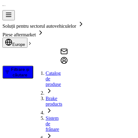
Soluții pentru sectorul autovehiculelor
Piese aftermarket
Europe
Filtrare și
Catalog
căutare
de
produse
Brake
products
Sistem
de
frânare