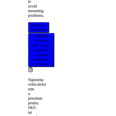
to
avoid
mounting
problems.
Găsiți un
distribuitor
Selectați
vehiculul
dvs. pentru
a confirma
că acest
produs se
potrivește
Siguranța
vehiculelor
este
o
prioritate
pentru
SKF,
iar