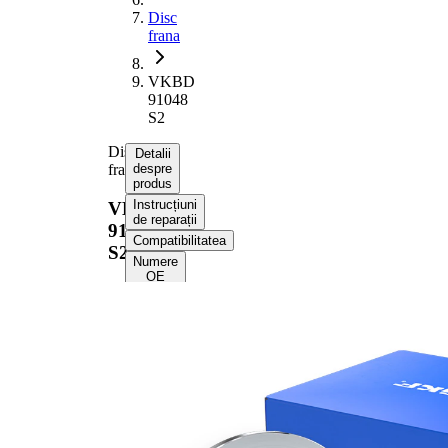
Disc
frana
VKBD
91048
S2
Disc
Detalii
frana
despre
produs
Instrucțiuni
VKBD
de reparații
91048
Compatibilitatea
S2
Numere
OE
Informații despre
produs
Proprietate
Valoare
Înaltime
60,1 mm
Tip disc
plin
frâna