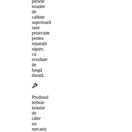
piesele
noastre
de
calitate
superioară
sunt
proiectate
pentru
reparații
sigure,
cu
rezultate
de
lungă
durată.
Produsul
trebuie
instalat
de
către
un
mecanic