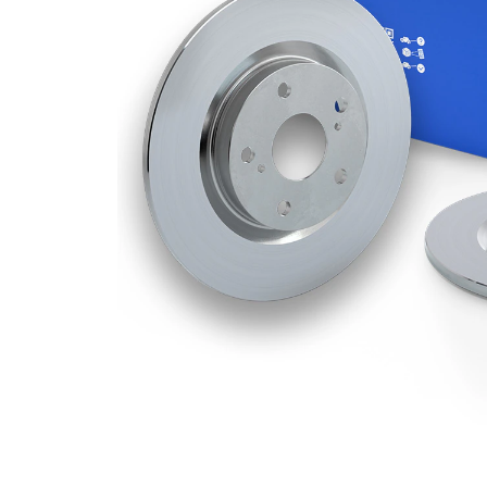
Grosime
9 mm
disc frâna
Grosime
8 mm
minima
Numar
1
pistoane
Diametru
292 mm
exterior
Numar
4
gauri
Diametru
68 mm
de centrare
Asezare
114,3
gauri Ø
mm
acoperit
(cu un
Suprafata
strat
protector)