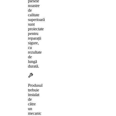
piesele
noastre
de
calitate
superioară
sunt
proiectate
pentru
reparații
sigure,
cu
rezultate
de
lungă
durată.
Produsul
trebuie
instalat
de
către
un
mecanic