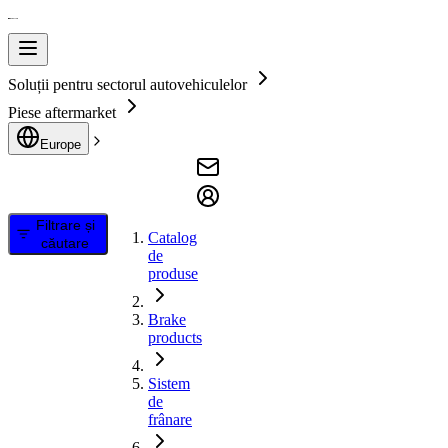
Soluții pentru sectorul autovehiculelor
Piese aftermarket
Europe
Filtrare și
Catalog
căutare
de
produse
Brake
products
Sistem
de
frânare