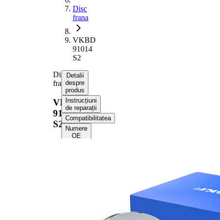
Disc
frana
VKBD
91014
S2
Disc
Detalii
frana
despre
produs
Instrucțiuni
VKBD
de reparații
91014
Compatibilitatea
S2
Numere
OE
Informații despre
produs
Proprietate
Valoare
Înaltime
62,1 mm
Tip disc
plin
frâna