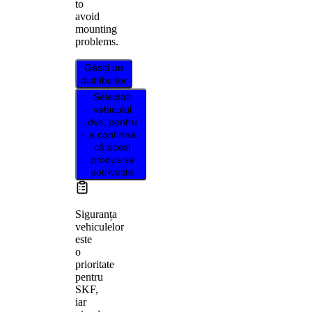
to
avoid
mounting
problems.
Găsiți un
distribuitor
Selectați
vehiculul
dvs. pentru
a confirma
că acest
produs se
potrivește
Siguranța
vehiculelor
este
o
prioritate
pentru
SKF,
iar