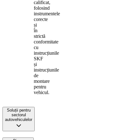
calificat,
folosind
instrumentele
corecte
și
în
strictă
conformitate
cu
instrucțiunile
SKF
și
instrucțiunile
de
montare
pentru
vehicul.
Soluții pentru
sectorul
autovehiculelor