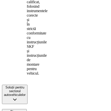
calificat,
folosind
instrumentele
corecte
și
în
strictă
conformitate
cu
instrucțiunile
SKF
și
instrucțiunile
de
montare
pentru
vehicul.
Soluții pentru
sectorul
autovehiculelor