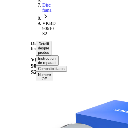
Disc
frana
VKBD
90610
S2
Disc
Detalii
frana
despre
produs
Instrucțiuni
VKBD
de reparații
90610
Compatibilitatea
S2
Numere
OE
Informații despre
produs
Proprietate
Valoare
Înaltime
36,2 mm
Tip disc
plin
frâna