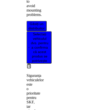
to
avoid
mounting
problems.
Găsiți un
distribuitor
Selectați
vehiculul
dvs. pentru
a confirma
că acest
produs se
potrivește
Siguranța
vehiculelor
este
o
prioritate
pentru
SKF,
iar