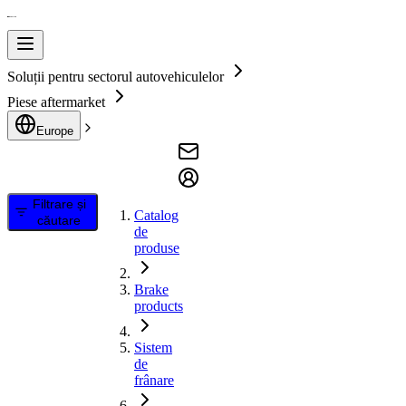
Soluții pentru sectorul autovehiculelor
Piese aftermarket
Europe
Filtrare și
Catalog
căutare
de
produse
Brake
products
Sistem
de
frânare