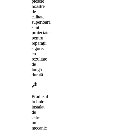
piesele
noastre
de
calitate
superioară
sunt
proiectate
pentru
reparații
sigure,
cu
rezultate
de
lungă
durată.
Produsul
trebuie
instalat
de
către
un
mecanic