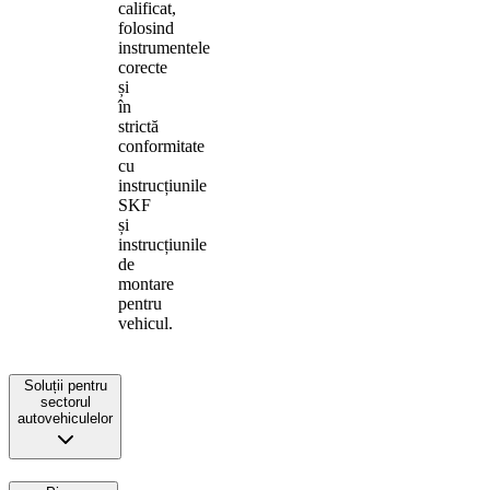
calificat,
folosind
instrumentele
corecte
și
în
strictă
conformitate
cu
instrucțiunile
SKF
și
instrucțiunile
de
montare
pentru
vehicul.
Soluții pentru
sectorul
autovehiculelor