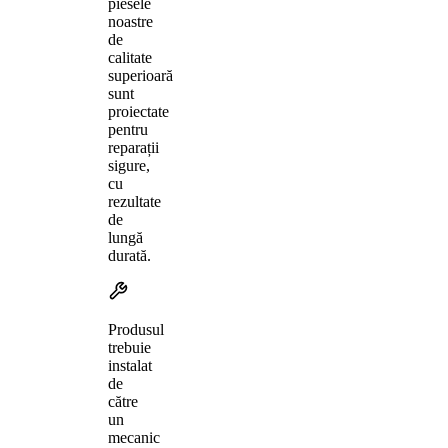
piesele
noastre
de
calitate
superioară
sunt
proiectate
pentru
reparații
sigure,
cu
rezultate
de
lungă
durată.
Produsul
trebuie
instalat
de
către
un
mecanic