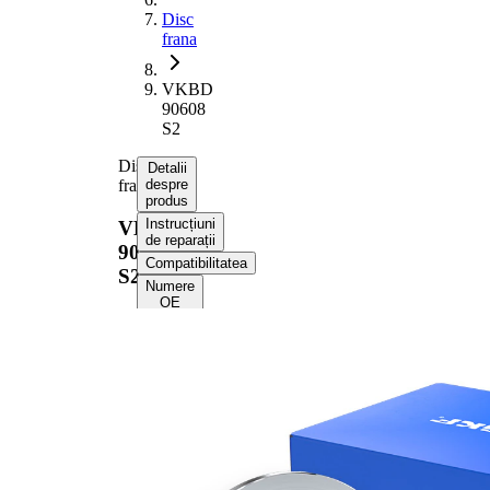
Disc
frana
VKBD
90608
S2
Disc
Detalii
frana
despre
produs
Instrucțiuni
VKBD
de reparații
90608
Compatibilitatea
S2
Numere
OE
Informații despre
produs
Proprietate
Valoare
Înaltime
39 mm
Tip disc
plin
frâna