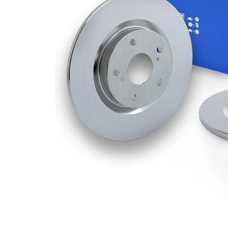
Grosime
9 mm
disc frâna
Grosime
7 mm
minima
Numar
1
pistoane
Diametru
265 mm
exterior
Numar
5
gauri
Diametru
68 mm
de centrare
Asezare
114,3
gauri Ø
mm
acoperit
(cu un
Suprafata
strat
protector)