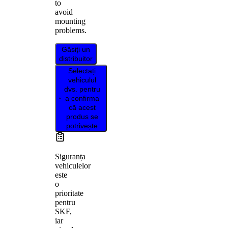
to
avoid
mounting
problems.
Găsiți un
distribuitor
Selectați
vehiculul
dvs. pentru
a confirma
că acest
produs se
potrivește
Siguranța
vehiculelor
este
o
prioritate
pentru
SKF,
iar