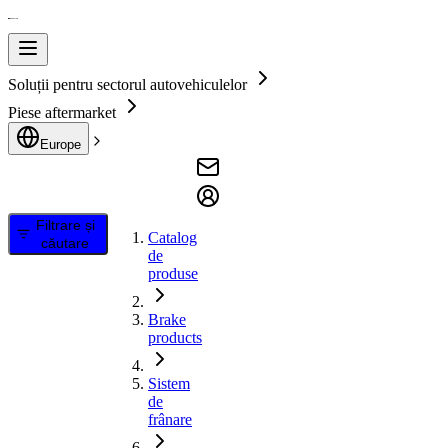
Soluții pentru sectorul autovehiculelor
Piese aftermarket
Europe
Filtrare și
Catalog
căutare
de
produse
Brake
products
Sistem
de
frânare