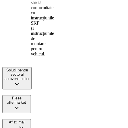
strictă
conformitate
cu
instrucțiunile
SKF
și
instrucțiunile
de
montare
pentru
vehicul.
Soluții pentru
sectorul
autovehiculelor
Piese
aftermarket
Aflați mai