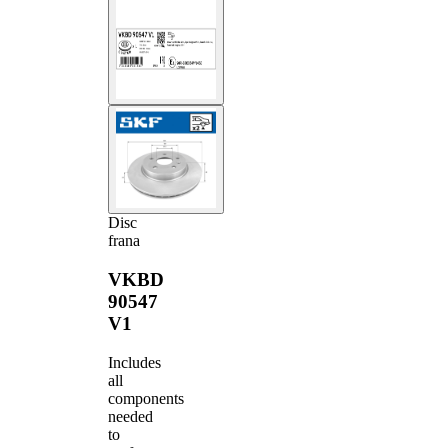
Disc
frana
VKBD
90547
V1
Includes
all
components
needed
to