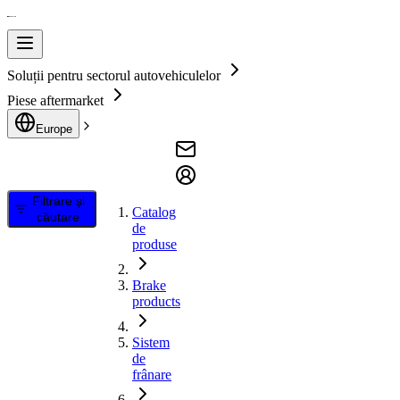
Soluții pentru sectorul autovehiculelor
Piese aftermarket
Europe
Filtrare și
Catalog
căutare
de
produse
Brake
products
Sistem
de
frânare