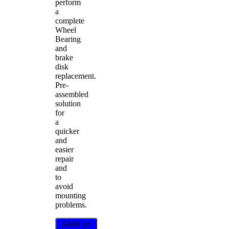
perform
a
complete
Wheel
Bearing
and
brake
disk
replacement.
Pre-
assembled
solution
for
a
quicker
and
easier
repair
and
to
avoid
mounting
problems.
Găsiți un