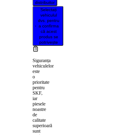
distribuitor
Selectați
vehiculul
dvs. pentru
a confirma
că acest
produs se
potrivește
Siguranța
vehiculelor
este
o
prioritate
pentru
SKF,
iar
piesele
noastre
de
calitate
superioară
sunt