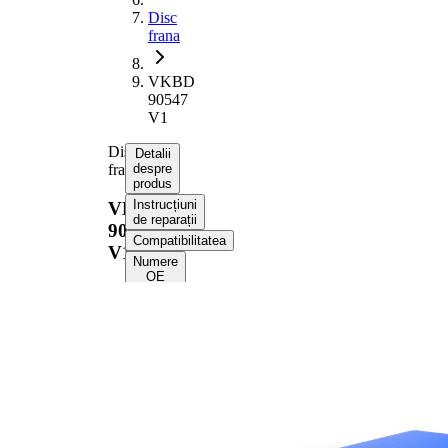
Disc
frana
VKBD
90547
V1
Disc
Detalii
frana
despre
produs
Instrucțiuni
VKBD
de reparații
90547
Compatibilitatea
V1
Numere
OE
Informații despre
produs
Proprietate
Valoare
Înaltime
48 mm
Tip disc
ventilat
frâna
interior