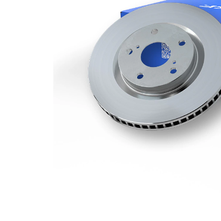
Grosime
23 mm
disc frâna
Grosime
21,5 mm
minima
Numar
1
pistoane
Diametru
315 mm
exterior
Numar
5
gauri
Diametru
67,4 mm
de centrare
Asezare
120 mm
gauri Ø
acoperit
(cu un
Suprafata
strat
protector)