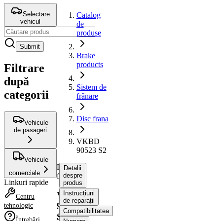
Selectare
Catalog
vehicul
de
produse
Submit
Brake
products
Filtrare
după
Sistem de
categorii
frânare
Disc frana
Vehicule
de pasageri
VKBD
90523 S2
Vehicule
Disc
Detalii
comerciale
frana
despre
Linkuri rapide
produs
Instrucțiuni
VKBD
Centru
de reparații
90523
tehnologic
Compatibilitatea
S2
Întrebări