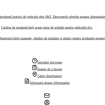
produse
Creatorii de vehicule aleg SKF. Descoperiți ofertele noastre aftermarke
Catalog de produse
Găsiți acum piese de schimb pentru vehiculul dvs.
ehnologic
Găsiți manuale, ghiduri de instalare și sfaturi pentru produsele noastre
Întrebări frecvente
Înainte de a începe
Găsiți distribuitori
Informații despre Aftermarket