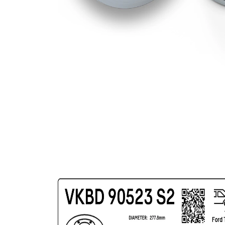
(cu un
Suprafata
strat
protector)