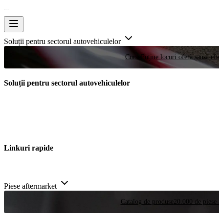
Soluții pentru sectorul autovehiculelor
Curse
Puține locuri oferă șansa efe
Soluții pentru sectorul autovehiculelor
Linkuri rapide
Piese aftermarket
Catalog de produse
20.000 de piese 