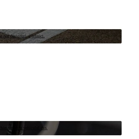
e noi designuri și tehnici.
schimb pentru vehiculul dvs.