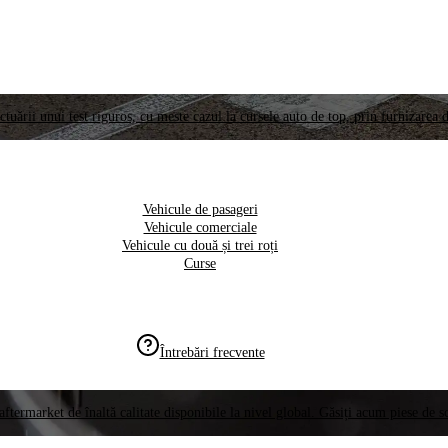
ctuării unui test riguros, cu meste cazul la cursele auto de top, prin furnizarea d
Vehicule de pasageri
Vehicule comerciale
Vehicule cu două și trei roți
Curse
Întrebări frecvente
aftermarket de înaltă calitate disponibile la nivel global. Găsiți acum piese de 