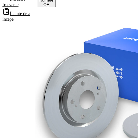
Numere
frecvente
OE
Înainte de a
începe
Informații despre
produs
Proprietate
Valoare
Înaltime
53,8 mm
Tip disc
plin
frâna
Grosime
11 mm
disc frâna
Grosime
9,6 mm
minima
Diametru
278 mm
exterior
Numar
5
gauri
Diametru
63,7 mm
de centrare
Asezare
108 mm
gauri Ø
acoperit