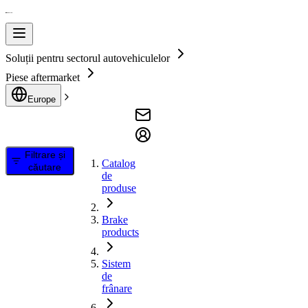
Soluții pentru sectorul autovehiculelor
Piese aftermarket
Europe
Filtrare și
Catalog
căutare
de
produse
Brake
products
Sistem
de
frânare