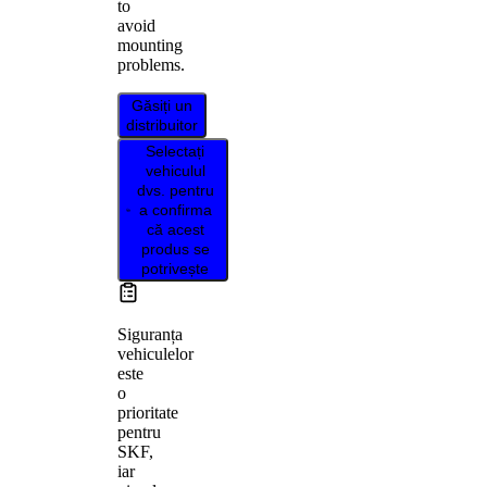
to
avoid
mounting
problems.
Găsiți un
distribuitor
Selectați
vehiculul
dvs. pentru
a confirma
că acest
produs se
potrivește
Siguranța
vehiculelor
este
o
prioritate
pentru
SKF,
iar