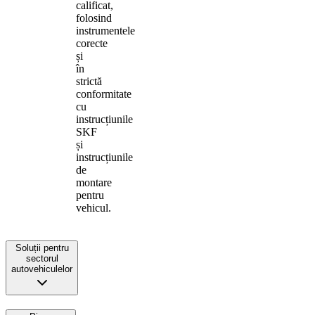
calificat,
folosind
instrumentele
corecte
și
în
strictă
conformitate
cu
instrucțiunile
SKF
și
instrucțiunile
de
montare
pentru
vehicul.
Soluții pentru
sectorul
autovehiculelor