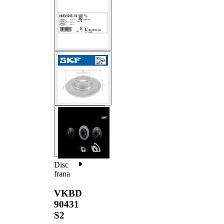
Disc
frana
VKBD
90431
S2