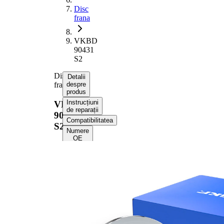
Disc
frana
VKBD
90431
S2
Disc
Detalii
frana
despre
produs
Instrucțiuni
VKBD
de reparații
90431
Compatibilitatea
S2
Numere
OE
Informații despre
produs
Proprietate
Valoare
Înaltime
50 mm
Tip disc
plin
frâna