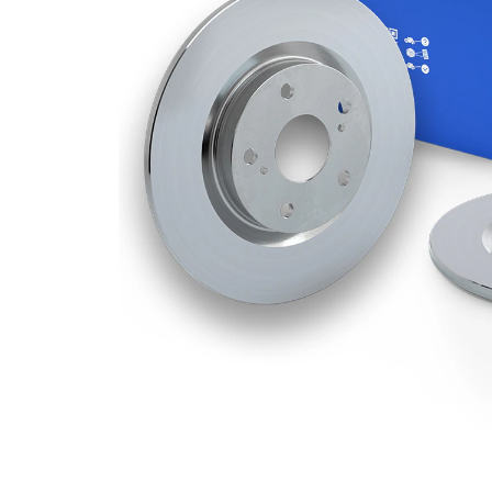
Grosime
12 mm
disc frâna
Grosime
10 mm
minima
Diametru
290 mm
exterior
Numar
5
gauri
Diametru
71,1 mm
de centrare
Asezare
108 mm
gauri Ø
acoperit
(cu un
Suprafata
strat
protector)