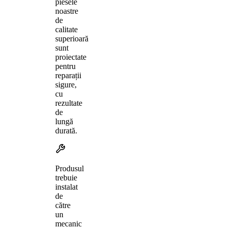
piesele
noastre
de
calitate
superioară
sunt
proiectate
pentru
reparații
sigure,
cu
rezultate
de
lungă
durată.
Produsul
trebuie
instalat
de
către
un
mecanic