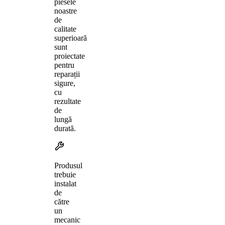
piesele
noastre
de
calitate
superioară
sunt
proiectate
pentru
reparații
sigure,
cu
rezultate
de
lungă
durată.
Produsul
trebuie
instalat
de
către
un
mecanic