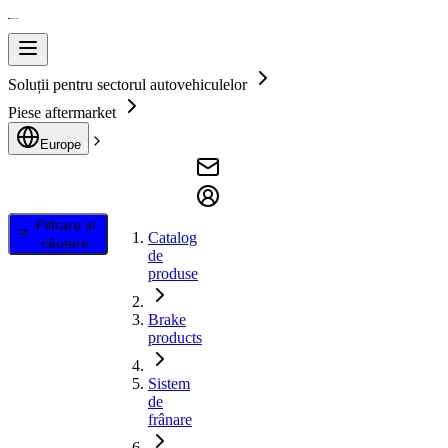
Soluții pentru sectorul autovehiculelor
Piese aftermarket
Europe
Filtrare și
Catalog
căutare
de
produse
Brake
products
Sistem
de
frânare