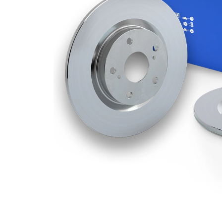
Grosime
12 mm
disc frâna
Grosime
10,5 mm
minima
Numar
1
pistoane
Diametru
292 mm
exterior
Numar
5
gauri
Diametru
67,4 mm
de centrare
Asezare
120 mm
gauri Ø
acoperit
(cu un
Suprafata
strat
protector)