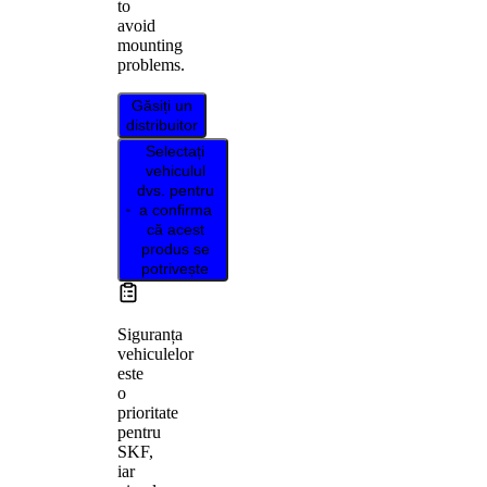
to
avoid
mounting
problems.
Găsiți un
distribuitor
Selectați
vehiculul
dvs. pentru
a confirma
că acest
produs se
potrivește
Siguranța
vehiculelor
este
o
prioritate
pentru
SKF,
iar