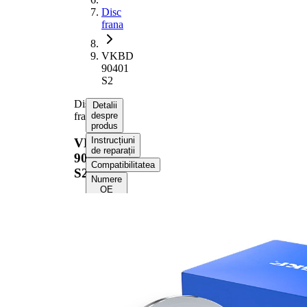
Disc
frana
VKBD
90401
S2
Disc
Detalii
frana
despre
produs
Instrucțiuni
VKBD
de reparații
90401
Compatibilitatea
S2
Numere
OE
Informații despre
produs
Proprietate
Valoare
Înaltime
48 mm
Tip disc
plin
frâna