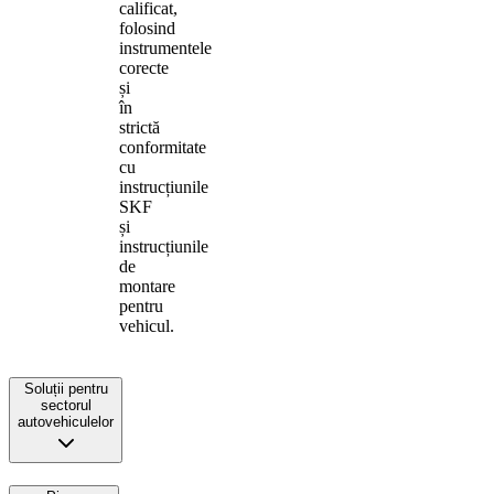
calificat,
folosind
instrumentele
corecte
și
în
strictă
conformitate
cu
instrucțiunile
SKF
și
instrucțiunile
de
montare
pentru
vehicul.
Soluții pentru
sectorul
autovehiculelor