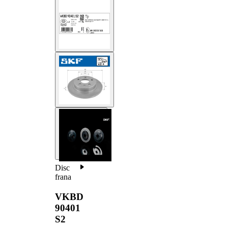
Disc
frana
VKBD
90401
S2