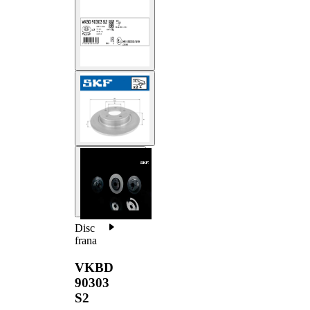
Disc
frana
VKBD
90303
S2