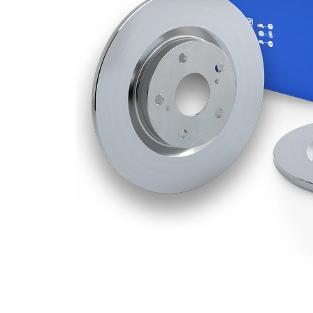
Grosime
11 mm
disc frâna
Grosime
9 mm
minima
Diametru
280 mm
exterior
Numar
5
gauri
Diametru
72,1 mm
de centrare
Asezare
114,3
gauri Ø
mm
acoperit
(cu un
Suprafata
strat
protector)