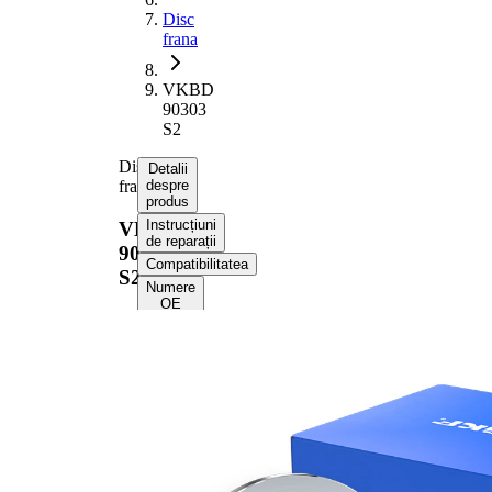
Disc
frana
VKBD
90303
S2
Disc
Detalii
frana
despre
produs
Instrucțiuni
VKBD
de reparații
90303
Compatibilitatea
S2
Numere
OE
Informații despre
produs
Proprietate
Valoare
Înaltime
41,1 mm
Tip disc
plin
frâna