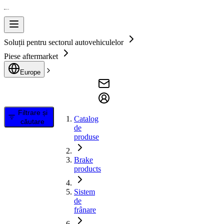
Soluții pentru sectorul autovehiculelor
Piese aftermarket
Europe
Filtrare și
Catalog
căutare
de
produse
Brake
products
Sistem
de
frânare