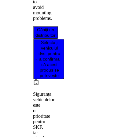
to
avoid
mounting
problems.
Găsiți un
distribuitor
Selectați
vehiculul
dvs. pentru
a confirma
că acest
produs se
potrivește
Siguranța
vehiculelor
este
o
prioritate
pentru
SKF,
iar