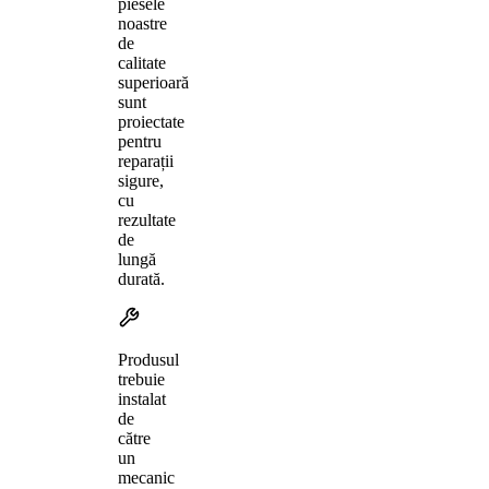
piesele
noastre
de
calitate
superioară
sunt
proiectate
pentru
reparații
sigure,
cu
rezultate
de
lungă
durată.
Produsul
trebuie
instalat
de
către
un
mecanic