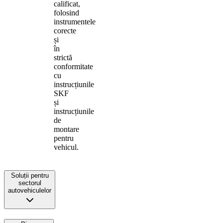
calificat,
folosind
instrumentele
corecte
și
în
strictă
conformitate
cu
instrucțiunile
SKF
și
instrucțiunile
de
montare
pentru
vehicul.
Soluții pentru
sectorul
autovehiculelor