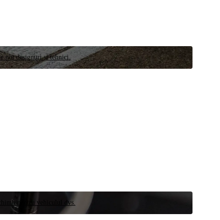
e noi designuri și tehnici.
schimb pentru vehiculul dvs.