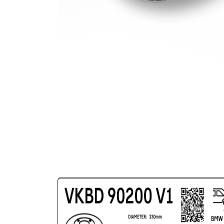
gauri Ø
acoperit
(cu un
Suprafata
strat
protector)