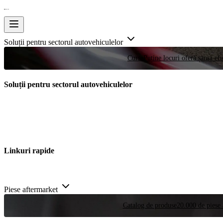
Soluții pentru sectorul autovehiculelor
Curse
Puține locuri oferă șansa efe
Soluții pentru sectorul autovehiculelor
Linkuri rapide
Piese aftermarket
Catalog de produse
20.000 de piese 