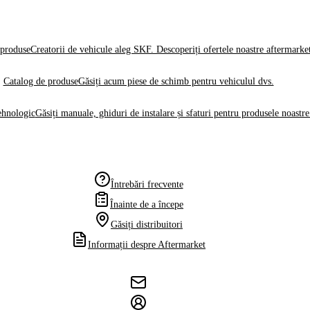
produse
Creatorii de vehicule aleg SKF. Descoperiți ofertele noastre aftermarke
Catalog de produse
Găsiți acum piese de schimb pentru vehiculul dvs.
ehnologic
Găsiți manuale, ghiduri de instalare și sfaturi pentru produsele noastre
Întrebări frecvente
Înainte de a începe
Găsiți distribuitori
Informații despre Aftermarket