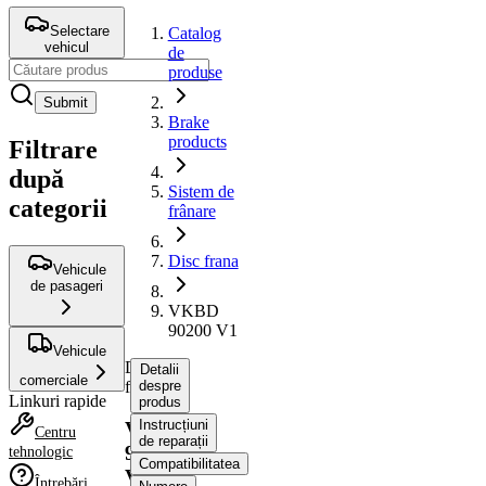
Selectare
Catalog
vehicul
de
produse
Submit
Brake
products
Filtrare
după
Sistem de
categorii
frânare
Disc frana
Vehicule
de pasageri
VKBD
90200 V1
Vehicule
Disc
Detalii
comerciale
frana
despre
Linkuri rapide
produs
Instrucțiuni
VKBD
Centru
de reparații
90200
tehnologic
Compatibilitatea
V1
Întrebări