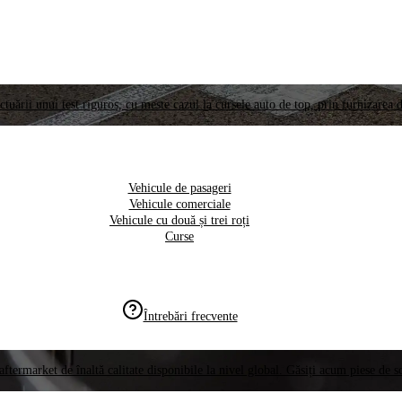
ctuării unui test riguros, cu meste cazul la cursele auto de top, prin furnizarea d
Vehicule de pasageri
Vehicule comerciale
Vehicule cu două și trei roți
Curse
Întrebări frecvente
aftermarket de înaltă calitate disponibile la nivel global. Găsiți acum piese de 