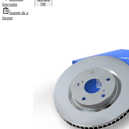
Numere
frecvente
OE
Înainte de a
începe
Informații despre
produs
Proprietate
Valoare
Înaltime
70,8 mm
Tip disc
ventilat
frâna
interior
Grosime
20 mm
disc frâna
Grosime
18,4 mm
minima
Numar
1
pistoane
Diametru
330 mm
exterior
Numar
5
gauri
Diametru
75 mm
de centrare
Asezare
120 mm