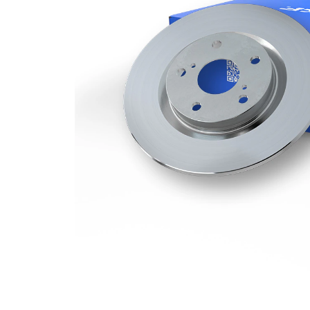
Grosime
16 mm
disc frâna
Grosime
14 mm
minima
Numar
2
pistoane
Diametru
272 mm
exterior
Numar
5
gauri
Diametru
85 mm
de centrare
Asezare
130 mm
gauri Ø
acoperit
(cu un
Suprafata
strat
protector)