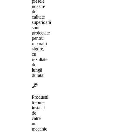
piesele
noastre
de
calitate
superioară
sunt
proiectate
pentru
reparații
sigure,
cu
rezultate
de
lungă
durată.
Produsul
trebuie
instalat
de
către
un
mecanic