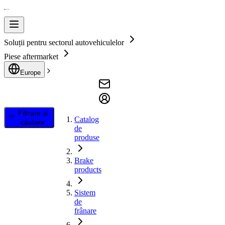
Soluții pentru sectorul autovehiculelor
Piese aftermarket
Europe
Filtrare și
Catalog
căutare
de
produse
Brake
products
Sistem
de
frânare