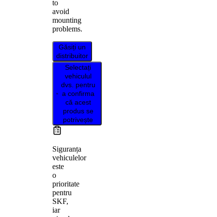
to
avoid
mounting
problems.
Găsiți un
distribuitor
Selectați
vehiculul
dvs. pentru
a confirma
că acest
produs se
potrivește
Siguranța
vehiculelor
este
o
prioritate
pentru
SKF,
iar