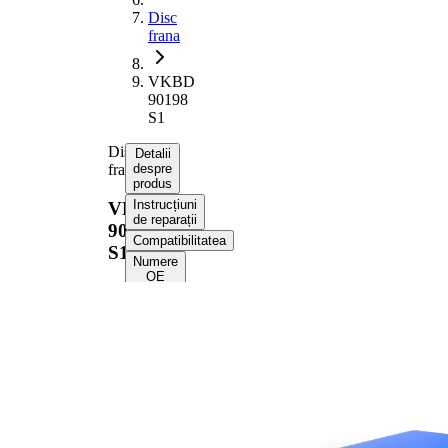
Disc
frana
VKBD
90198
S1
Disc
Detalii
frana
despre
produs
Instrucțiuni
VKBD
de reparații
90198
Compatibilitatea
S1
Numere
OE
Informații despre
produs
Proprietate
Valoare
Înaltime
97 mm
Tip disc
plin
frâna