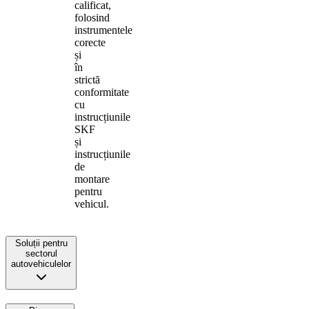
calificat,
folosind
instrumentele
corecte
și
în
strictă
conformitate
cu
instrucțiunile
SKF
și
instrucțiunile
de
montare
pentru
vehicul.
Soluții pentru
sectorul
autovehiculelor