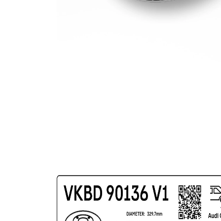
gauri Ø
acoperit
(cu un
Suprafata
strat
protector)