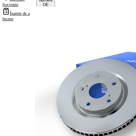
Numere
frecvente
OE
Înainte de a
începe
Informații despre
produs
Proprietate
Valoare
Înaltime
73,7 mm
Tip disc
ventilat
frâna
interior
Grosime
28 mm
disc frâna
Grosime
26 mm
minima
Numar
2
pistoane
Diametru
330 mm
exterior
Numar
5
gauri
Diametru
85 mm
de centrare
Asezare
130 mm