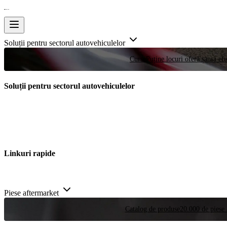
Soluții pentru sectorul autovehiculelor
Curse
Puține locuri oferă șansa efe
Soluții pentru sectorul autovehiculelor
Linkuri rapide
Piese aftermarket
Catalog de produse
20.000 de piese 