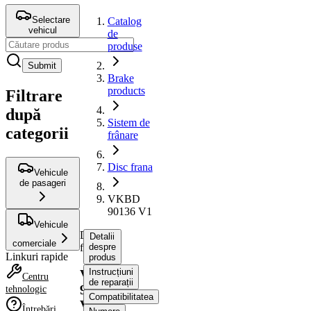
Selectare
Catalog
vehicul
de
produse
Submit
Brake
products
Filtrare
după
Sistem de
categorii
frânare
Disc frana
Vehicule
de pasageri
VKBD
90136 V1
Vehicule
Disc
Detalii
comerciale
frana
despre
Linkuri rapide
produs
Instrucțiuni
VKBD
Centru
de reparații
90136
tehnologic
Compatibilitatea
V1
Întrebări