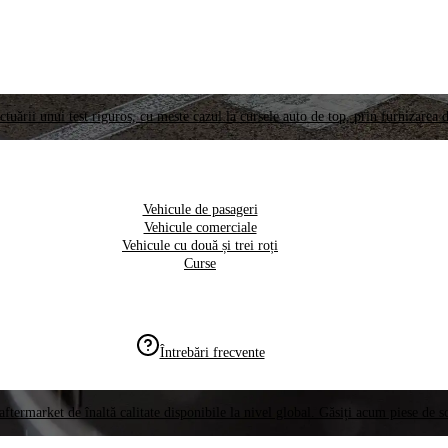
ctuării unui test riguros, cu meste cazul la cursele auto de top, prin furnizarea d
Vehicule de pasageri
Vehicule comerciale
Vehicule cu două și trei roți
Curse
Întrebări frecvente
aftermarket de înaltă calitate disponibile la nivel global. Găsiți acum piese de 