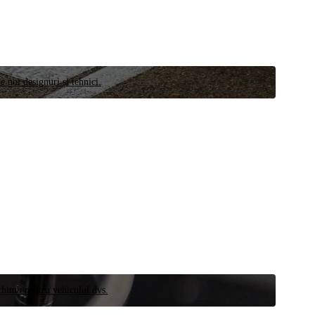
e noi designuri și tehnici.
schimb pentru vehiculul dvs.