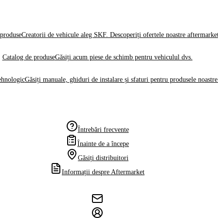
produse
Creatorii de vehicule aleg SKF. Descoperiți ofertele noastre aftermarke
Catalog de produse
Găsiți acum piese de schimb pentru vehiculul dvs.
ehnologic
Găsiți manuale, ghiduri de instalare și sfaturi pentru produsele noastre
Întrebări frecvente
Înainte de a începe
Găsiți distribuitori
Informații despre Aftermarket