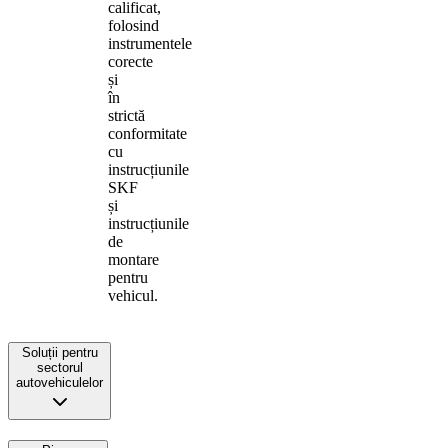
calificat,
folosind
instrumentele
corecte
și
în
strictă
conformitate
cu
instrucțiunile
SKF
și
instrucțiunile
de
montare
pentru
vehicul.
Soluții pentru
sectorul
autovehiculelor