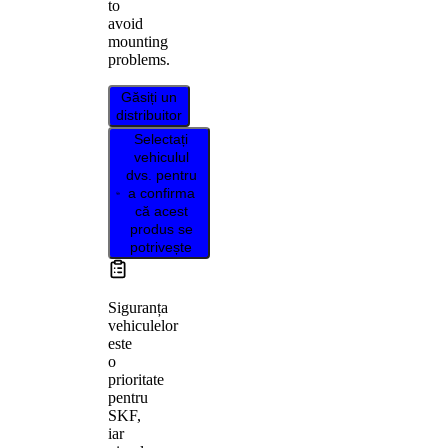
to
avoid
mounting
problems.
Găsiți un
distribuitor
Selectați
vehiculul
dvs. pentru
a confirma
că acest
produs se
potrivește
Siguranța
vehiculelor
este
o
prioritate
pentru
SKF,
iar