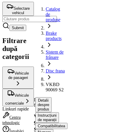
Selectare
Catalog
vehicul
de
produse
Submit
Brake
products
Filtrare
după
Sistem de
categorii
frânare
Disc frana
Vehicule
de pasageri
VKBD
90069 S2
Vehicule
Disc
Detalii
comerciale
frana
despre
Linkuri rapide
produs
Instrucțiuni
VKBD
Centru
de reparații
90069
tehnologic
Compatibilitatea
S2
Întrebări