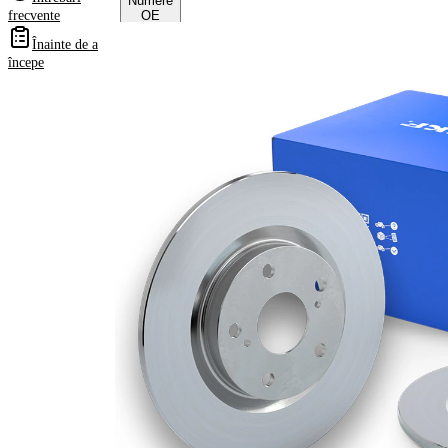
Numere
frecvente
OE
Înainte de a
începe
Informații despre
produs
Proprietate
Valoare
Înaltime
66,8 mm
Tip disc
plin
frâna
Grosime
12 mm
disc frâna
Grosime
10,5 mm
minima
Numar
1
pistoane
Diametru
305 mm
exterior
Numar
5
gauri
Diametru
90 mm
de centrare
Asezare
130 mm