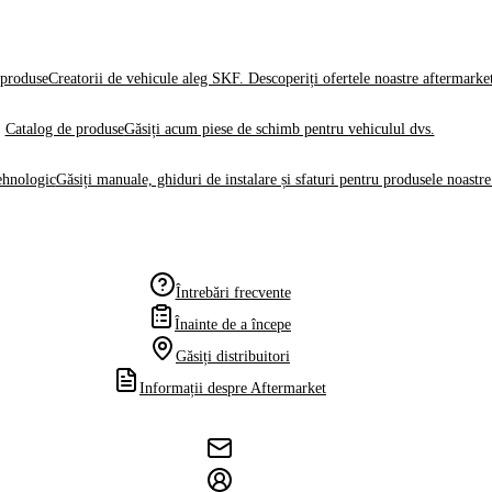
produse
Creatorii de vehicule aleg SKF. Descoperiți ofertele noastre aftermarke
Catalog de produse
Găsiți acum piese de schimb pentru vehiculul dvs.
ehnologic
Găsiți manuale, ghiduri de instalare și sfaturi pentru produsele noastre
Întrebări frecvente
Înainte de a începe
Găsiți distribuitori
Informații despre Aftermarket