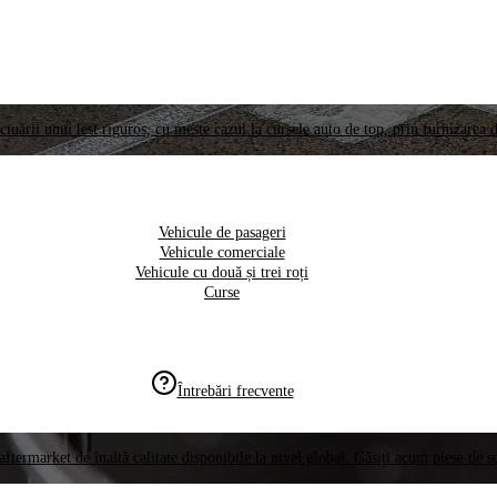
ctuării unui test riguros, cu meste cazul la cursele auto de top, prin furnizarea d
Vehicule de pasageri
Vehicule comerciale
Vehicule cu două și trei roți
Curse
Întrebări frecvente
aftermarket de înaltă calitate disponibile la nivel global. Găsiți acum piese de 