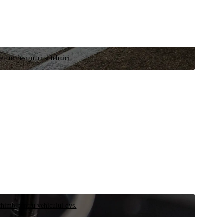
e noi designuri și tehnici.
schimb pentru vehiculul dvs.