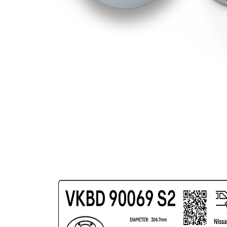
gauri Ø
acoperit
(cu un
Suprafata
strat
protector)