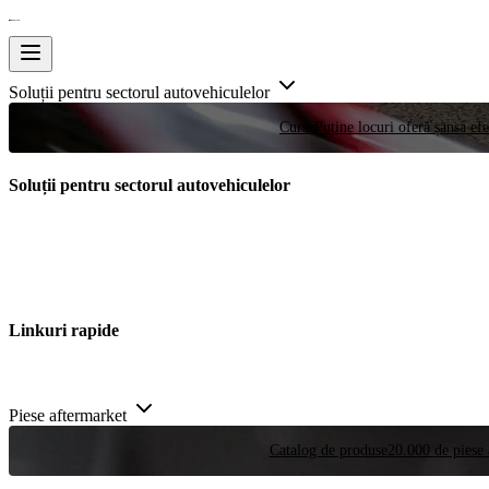
Soluții pentru sectorul autovehiculelor
Curse
Puține locuri oferă șansa efe
Soluții pentru sectorul autovehiculelor
Linkuri rapide
Piese aftermarket
Catalog de produse
20.000 de piese 