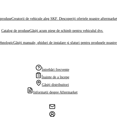
produse
Creatorii de vehicule aleg SKF. Descoperiți ofertele noastre aftermarke
Catalog de produse
Găsiți acum piese de schimb pentru vehiculul dvs.
ehnologic
Găsiți manuale, ghiduri de instalare și sfaturi pentru produsele noastre
Întrebări frecvente
Înainte de a începe
Găsiți distribuitori
Informații despre Aftermarket