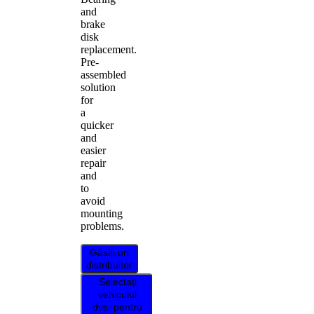
and
brake
disk
replacement.
Pre-
assembled
solution
for
a
quicker
and
easier
repair
and
to
avoid
mounting
problems.
Găsiți un
distribuitor
Selectați
vehiculul
dvs. pentru