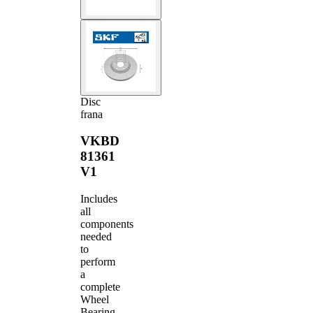
Disc
frana
VKBD
81361
V1
Includes
all
components
needed
to
perform
a
complete
Wheel
Bearing