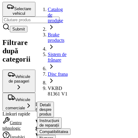
Selectare
Catalog
vehicul
de
produse
Submit
Brake
products
Filtrare
după
Sistem de
categorii
frânare
Disc frana
Vehicule
de pasageri
VKBD
81361 V1
Vehicule
Disc
Detalii
comerciale
frana
despre
Linkuri rapide
produs
Instrucțiuni
VKBD
Centru
de reparații
81361
tehnologic
Compatibilitatea
V1
Întrebări