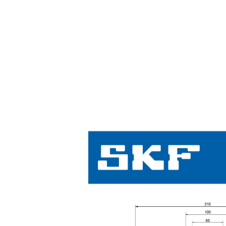
gauri Ø
acoperit
(cu un
Suprafata
strat
protector)