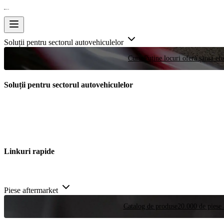
Soluții pentru sectorul autovehiculelor
Curse
Puține locuri oferă șansa efe
Soluții pentru sectorul autovehiculelor
Linkuri rapide
Piese aftermarket
Catalog de produse
20.000 de piese 