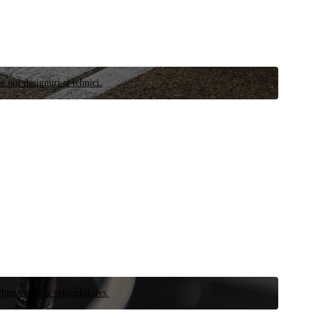
e noi designuri și tehnici.
schimb pentru vehiculul dvs.