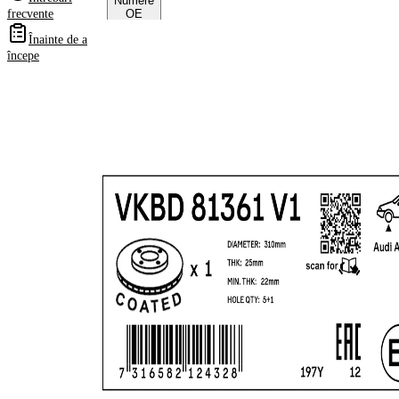
Numere
frecvente
OE
Înainte de a
începe
Informații despre
produs
Proprietate
Valoare
Înaltime
34,2 mm
Tip disc
ventilat
frâna
interior
Grosime
25 mm
disc frâna
Grosime
22 mm
minima
Numar
1
pistoane
Diametru
310 mm
exterior
Numar
5
gauri
Diametru
65 mm
de centrare
Asezare
100 mm