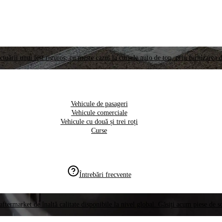
ctuării unui test riguros, cu meste cazul la cursele auto de top, prin furnizarea d
Vehicule de pasageri
Vehicule comerciale
Vehicule cu două și trei roți
Curse
Întrebări frecvente
aftermarket de înaltă calitate disponibile la nivel global. Găsiți acum piese de 