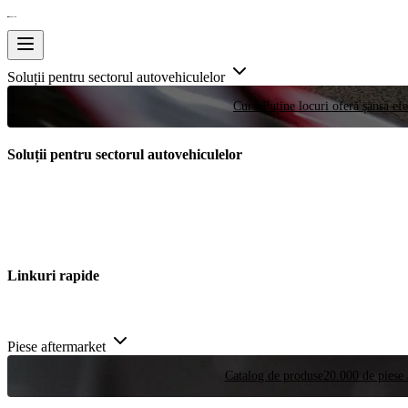
Soluții pentru sectorul autovehiculelor
Curse
Puține locuri oferă șansa efe
Soluții pentru sectorul autovehiculelor
Linkuri rapide
Piese aftermarket
Catalog de produse
20.000 de piese 