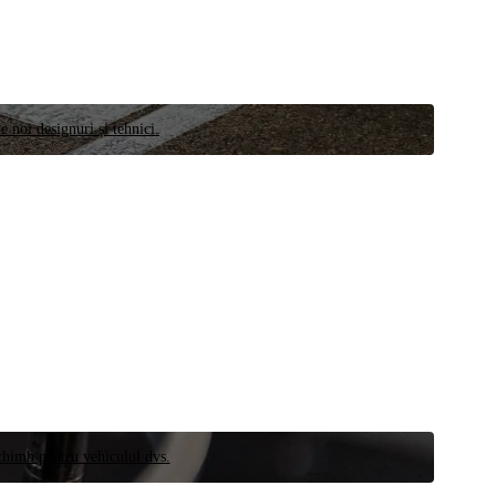
e noi designuri și tehnici.
schimb pentru vehiculul dvs.