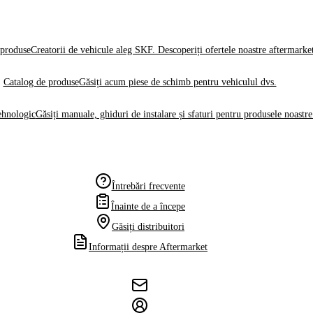
produse
Creatorii de vehicule aleg SKF. Descoperiți ofertele noastre aftermarke
Catalog de produse
Găsiți acum piese de schimb pentru vehiculul dvs.
ehnologic
Găsiți manuale, ghiduri de instalare și sfaturi pentru produsele noastre
Întrebări frecvente
Înainte de a începe
Găsiți distribuitori
Informații despre Aftermarket