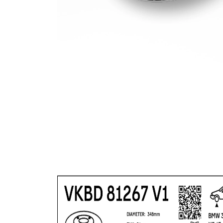
gauri Ø
acoperit
(cu un
Suprafata
strat
protector)
VKBD
Numar
81244
articol par
V1