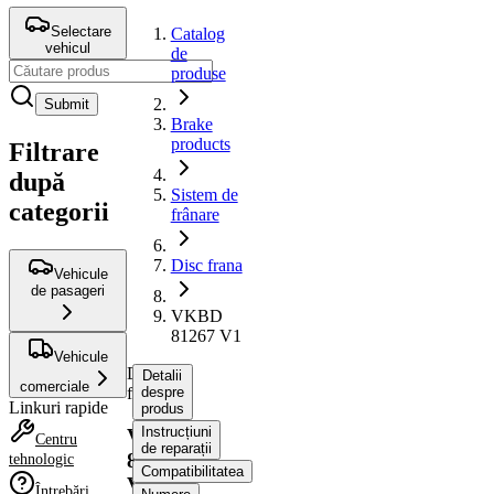
Selectare
Catalog
vehicul
de
produse
Submit
Brake
products
Filtrare
după
Sistem de
categorii
frânare
Disc frana
Vehicule
de pasageri
VKBD
81267 V1
Vehicule
Disc
Detalii
comerciale
frana
despre
Linkuri rapide
produs
Instrucțiuni
VKBD
Centru
de reparații
81267
tehnologic
Compatibilitatea
V1
Întrebări