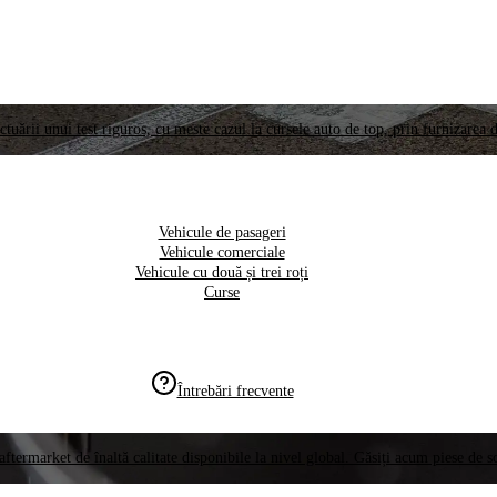
ctuării unui test riguros, cu meste cazul la cursele auto de top, prin furnizarea d
Vehicule de pasageri
Vehicule comerciale
Vehicule cu două și trei roți
Curse
Întrebări frecvente
aftermarket de înaltă calitate disponibile la nivel global. Găsiți acum piese de 