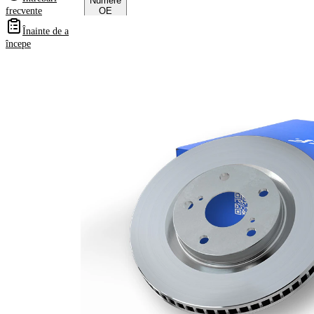
Numere
frecvente
OE
Înainte de a
începe
Informații despre
produs
Proprietate
Valoare
Înaltime
66 mm
Tip disc
ventilat
frâna
interior
Grosime
36 mm
disc frâna
Grosime
34,4 mm
minima
Numar
1
pistoane
Diametru
348 mm
exterior
Numar
5
gauri
Diametru
67 mm
de centrare
Asezare
112 mm