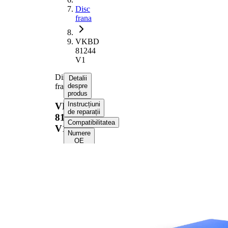
Disc
frana
VKBD
81244
V1
Disc
Detalii
frana
despre
produs
Instrucțiuni
VKBD
de reparații
81244
Compatibilitatea
V1
Numere
OE
Informații despre
produs
Proprietate
Valoare
Înaltime
66 mm
Tip disc
ventilat
frâna
interior