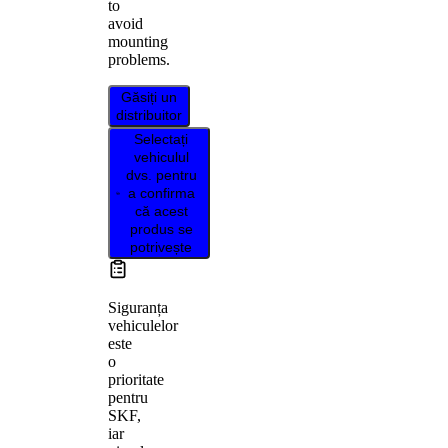
to
avoid
mounting
problems.
Găsiți un
distribuitor
Selectați
vehiculul
dvs. pentru
a confirma
că acest
produs se
potrivește
Siguranța
vehiculelor
este
o
prioritate
pentru
SKF,
iar