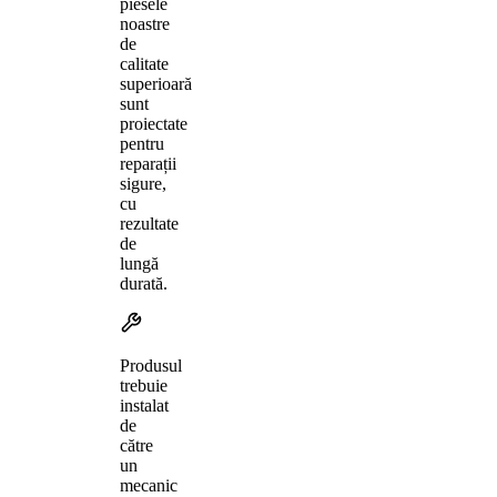
piesele
noastre
de
calitate
superioară
sunt
proiectate
pentru
reparații
sigure,
cu
rezultate
de
lungă
durată.
Produsul
trebuie
instalat
de
către
un
mecanic