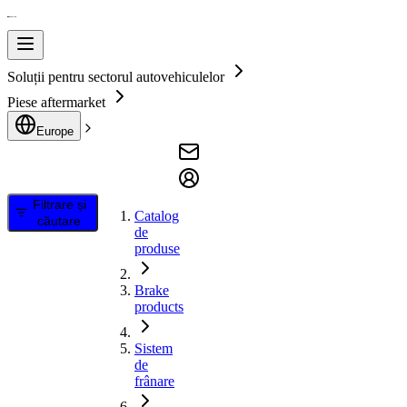
Soluții pentru sectorul autovehiculelor
Piese aftermarket
Europe
Filtrare și
Catalog
căutare
de
produse
Brake
products
Sistem
de
frânare