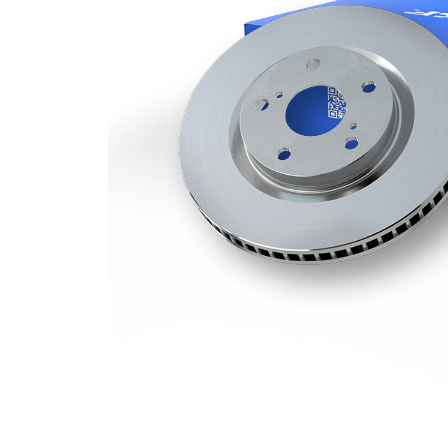
Grosime
36 mm
disc frâna
Grosime
34,4 mm
minima
Numar
1
pistoane
Diametru
348 mm
exterior
Numar
5
gauri
Diametru
67 mm
de centrare
Asezare
112 mm
gauri Ø
acoperit
(cu un
Suprafata
strat
protector)
VKBD
Numar
81267
articol par
V1