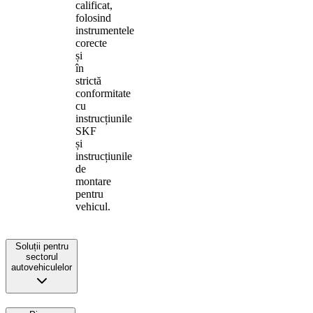
calificat,
folosind
instrumentele
corecte
și
în
strictă
conformitate
cu
instrucțiunile
SKF
și
instrucțiunile
de
montare
pentru
vehicul.
Soluții pentru
sectorul
autovehiculelor