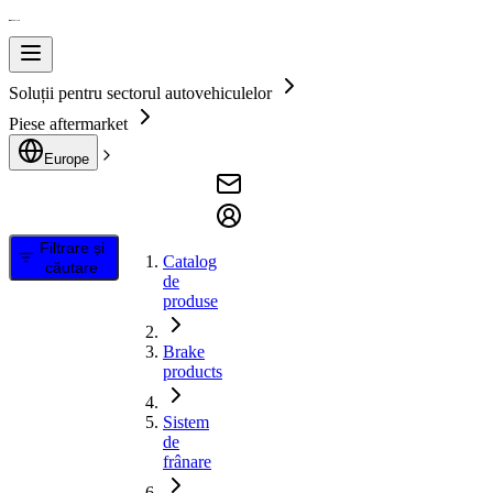
Soluții pentru sectorul autovehiculelor
Piese aftermarket
Europe
Filtrare și
Catalog
căutare
de
produse
Brake
products
Sistem
de
frânare