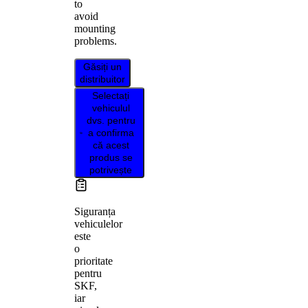
to
avoid
mounting
problems.
Găsiți un
distribuitor
Selectați
vehiculul
dvs. pentru
a confirma
că acest
produs se
potrivește
Siguranța
vehiculelor
este
o
prioritate
pentru
SKF,
iar