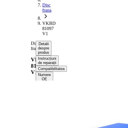
Disc
frana
VKBD
81097
V1
Disc
Detalii
frana
despre
produs
Instrucțiuni
VKBD
de reparații
81097
Compatibilitatea
V1
Numere
OE
Informații despre
produs
Proprietate
Valoare
Înaltime
61 mm
Tip disc
ventilat
frâna
interior