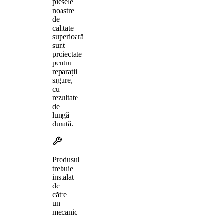
piesele
noastre
de
calitate
superioară
sunt
proiectate
pentru
reparații
sigure,
cu
rezultate
de
lungă
durată.
Produsul
trebuie
instalat
de
către
un
mecanic