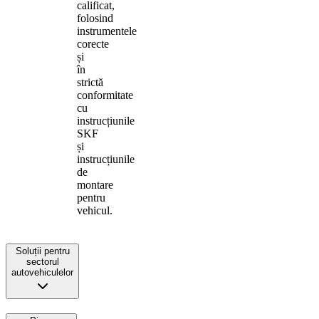
calificat,
folosind
instrumentele
corecte
și
în
strictă
conformitate
cu
instrucțiunile
SKF
și
instrucțiunile
de
montare
pentru
vehicul.
Soluții pentru
sectorul
autovehiculelor