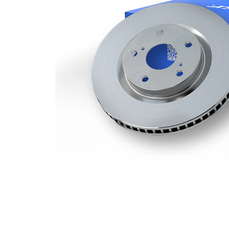
Grosime
31 mm
disc frâna
Dimensiune
M12
filet
X1.5
Grosime
28 mm
minima
Diametru
308 mm
exterior
Numar
5
gauri
Diametru
93 mm
de centrare
Asezare
113,5
gauri Ø
mm
acoperit
(cu un
Suprafata
strat
protector)