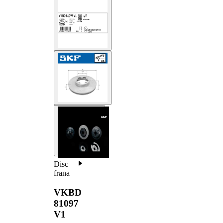
Disc
frana
VKBD
81097
V1