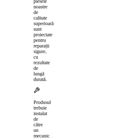
piesele
noastre
de
calitate
superioară
sunt
proiectate
pentru
reparații
sigure,
cu
rezultate
de
lungă
durată.
Produsul
trebuie
instalat
de
către
un
mecanic