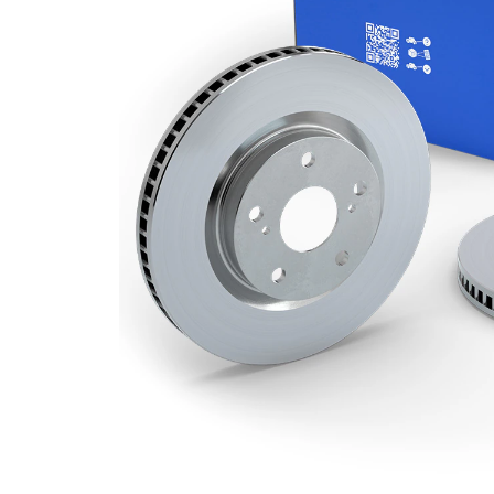
Grosime
22,4 mm
disc frâna
Grosime
19,8 mm
minima
Numar
2
pistoane
Diametru
269 mm
exterior
Numar
5
gauri
Diametru
68 mm
de centrare
Asezare
114,3
gauri Ø
mm
acoperit
(cu un
Suprafata
strat
protector)