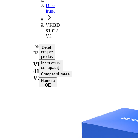
Disc
frana
VKBD
81052
V2
Disc
Detalii
frana
despre
produs
Instrucțiuni
VKBD
de reparații
81052
Compatibilitatea
V2
Numere
OE
Informații despre
produs
Proprietate
Valoare
Înaltime
44,1 mm
Tip disc
ventilat
frâna
interior