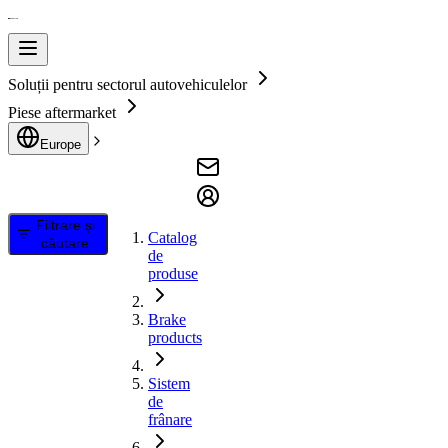
Soluții pentru sectorul autovehiculelor
Piese aftermarket
Europe
Filtrare și
Catalog
căutare
de
produse
Brake
products
Sistem
de
frânare