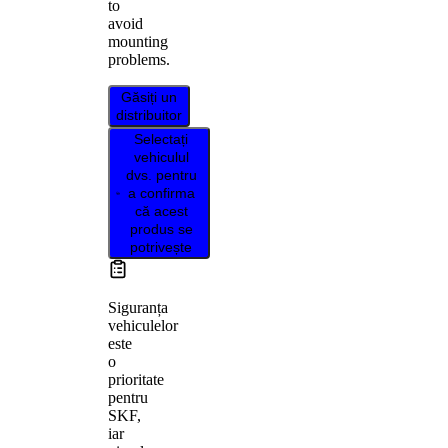
to
avoid
mounting
problems.
Găsiți un
distribuitor
Selectați
vehiculul
dvs. pentru
a confirma
că acest
produs se
potrivește
Siguranța
vehiculelor
este
o
prioritate
pentru
SKF,
iar