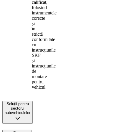
calificat,
folosind
instrumentele
corecte
și
în
strictă
conformitate
cu
instrucțiunile
SKF
și
instrucțiunile
de
montare
pentru
vehicul.
Soluții pentru
sectorul
autovehiculelor