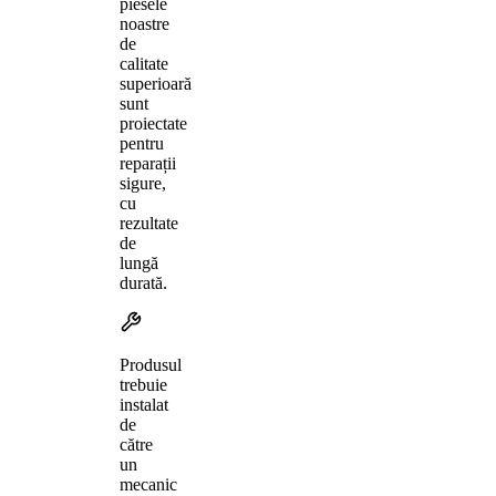
piesele
noastre
de
calitate
superioară
sunt
proiectate
pentru
reparații
sigure,
cu
rezultate
de
lungă
durată.
Produsul
trebuie
instalat
de
către
un
mecanic