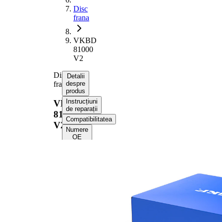
Disc
frana
VKBD
81000
V2
Disc
Detalii
frana
despre
produs
Instrucțiuni
VKBD
de reparații
81000
Compatibilitatea
V2
Numere
OE
Informații despre
produs
Proprietate
Valoare
Înaltime
47 mm
Tip disc
ventilat
frâna
interior