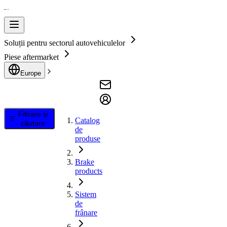
Soluții pentru sectorul autovehiculelor
Piese aftermarket
Europe
Filtrare și
Catalog
căutare
de
produse
Brake
products
Sistem
de
frânare