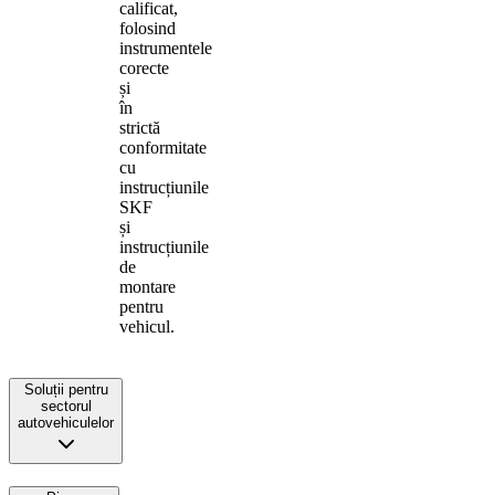
calificat,
folosind
instrumentele
corecte
și
în
strictă
conformitate
cu
instrucțiunile
SKF
și
instrucțiunile
de
montare
pentru
vehicul.
Soluții pentru
sectorul
autovehiculelor