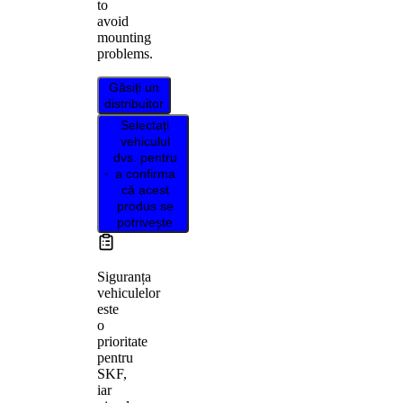
to
avoid
mounting
problems.
Găsiți un
distribuitor
Selectați
vehiculul
dvs. pentru
a confirma
că acest
produs se
potrivește
Siguranța
vehiculelor
este
o
prioritate
pentru
SKF,
iar