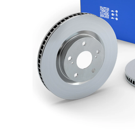
Grosime
24 mm
disc frâna
Grosime
22,2 mm
minima
Diametru
278 mm
exterior
Numar
4
gauri
Diametru
63,7 mm
de centrare
Asezare
108 mm
gauri Ø
acoperit
(cu un
Suprafata
strat
protector)