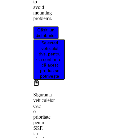
to
avoid
mounting
problems.
Găsiți un
distribuitor
Selectați
vehiculul
dvs. pentru
a confirma
că acest
produs se
potrivește
Siguranța
vehiculelor
este
o
prioritate
pentru
SKF,
iar