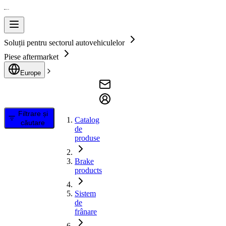
Soluții pentru sectorul autovehiculelor
Piese aftermarket
Europe
Filtrare și
Catalog
căutare
de
produse
Brake
products
Sistem
de
frânare