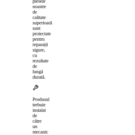
piesele
noastre
de
calitate
superioară
sunt
proiectate
pentru
reparații
sigure,
cu
rezultate
de
lungă
durată.
Produsul
trebuie
instalat
de
către
un
mecanic