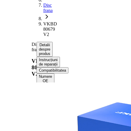
Disc
frana
VKBD
80679
V2
Disc
Detalii
frana
despre
produs
Instrucțiuni
VKBD
de reparații
80679
Compatibilitatea
V2
Numere
OE
Informații despre
produs
Proprietate
Valoare
Înaltime
47 mm
Tip disc
ventilat
frâna
interior