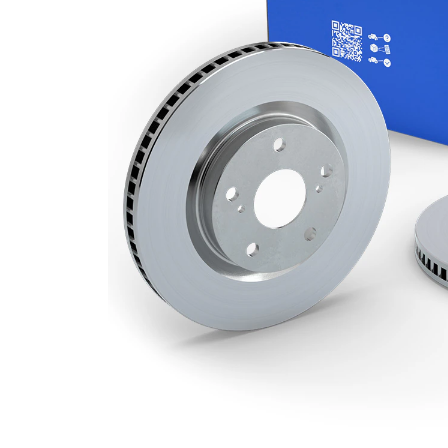
Grosime
24 mm
disc frâna
Grosime
21,8 mm
minima
Numar
2
pistoane
Diametru
280 mm
exterior
Numar
5
gauri
Diametru
61 mm
de centrare
Asezare
108 mm
gauri Ø
acoperit
(cu un
Suprafata
strat
protector)