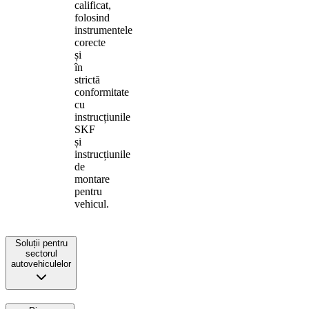
calificat,
folosind
instrumentele
corecte
și
în
strictă
conformitate
cu
instrucțiunile
SKF
și
instrucțiunile
de
montare
pentru
vehicul.
Soluții pentru
sectorul
autovehiculelor